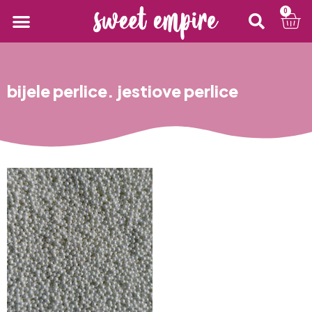
0
bijele perlice. jestiove perlice