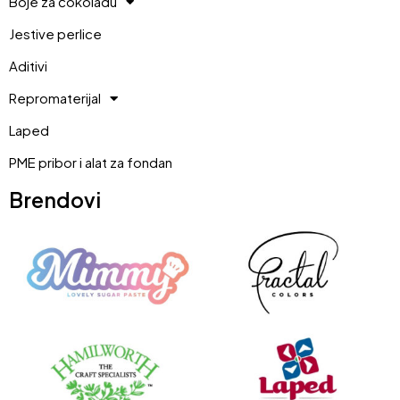
Boje za čokoladu
Jestive perlice
Aditivi
Repromaterijal
Laped
PME pribor i alat za fondan
Brendovi