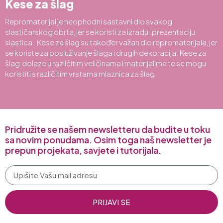
Kese za šlag
Repromaterijal je neophodni sastavni dio svakog
slastičarskog obrta, jer se koristi za izradu i prezentaciju
slastica. Kese za šlag su također važan dio repromaterijala, jer
se koriste za posluživanje šlaga i drugih dekoracija. Kese za
šlag dolaze u različitim veličinama i materijalima te se mogu
koristiti s različitim vrstama mlaznica za šlag.
Pridružite se našem newsletteru da budite u toku
sa novim ponudama. Osim toga naš newsletter je
prepun projekata, savjete i tutorijala.
PRIJAVI SE