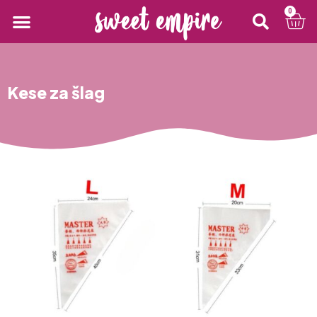
0
Kese za šlag