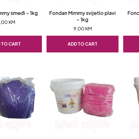
mmy smeđi – 1kg
Fondan Mimmy svijetlo plavi
Fond
– 1kg
,00
KM
9,00
KM
 TO CART
ADD TO CART