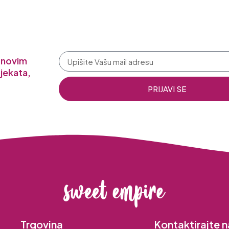
a novim
jekata,
PRIJAVI SE
Trgovina
Kontaktirajte n