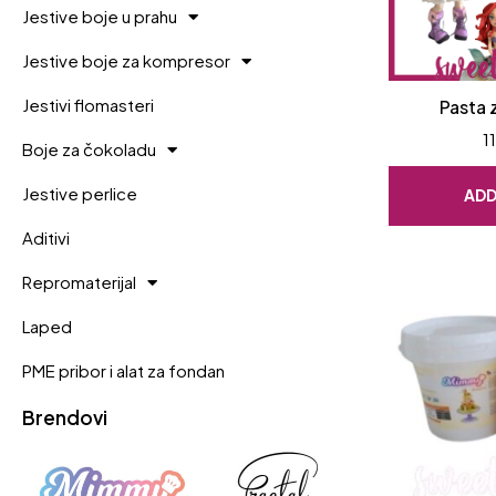
Jestive boje u prahu
Jestive boje za kompresor
Jestivi flomasteri
Pasta 
1
Boje za čokoladu
Jestive perlice
ADD
Aditivi
Repromaterijal
Laped
PME pribor i alat za fondan
Brendovi