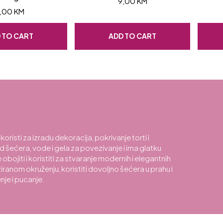
9,00
KM
,00
KM
 TO CART
ADD TO CART
risti za izradu dekoracija, pokrivanje torti i
 šećera, vode i gela za povezivanje i ima glatku
ojiti i koristiti za stvaranje modernih i elegantnih
ranom okruženju, koristiti dovoljno šećera u prahu i
nje i pucanje.