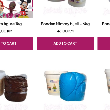
za figure 1kg
Fondan Mimmy bijeli – 6kg
Fond
1,00
KM
48,00
KM
 TO CART
ADD TO CART