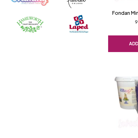
Fondan Mi
9
ADD