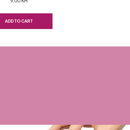
9,00
KM
ADD TO CART