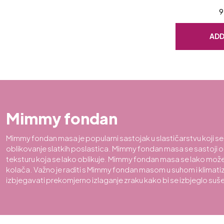
9
ADD
Mimmy fondan
Mimmy fondan masa je popularni sastojak u slastičarstvu koji se ko
oblikovanje slatkih poslastica. Mimmy fondan masa se sastoji od
teksturu koja se lako oblikuje. Mimmy fondan masa se lako može ob
kolača. Važno je raditi s Mimmy fondan masom u suhom i klimatizi
izbjegavati prekomjerno izlaganje zraku kako bi se izbjeglo suše