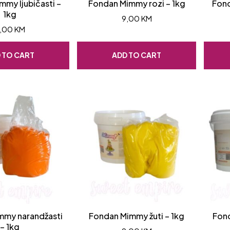
my ljubičasti –
Fondan Mimmy rozi – 1kg
Fond
1kg
9,00
KM
,00
KM
 TO CART
ADD TO CART
mmy narandžasti
Fondan Mimmy žuti – 1kg
Fon
– 1kg