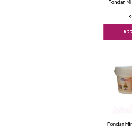
Fondan Mim
9
ADD
Fondan Mi