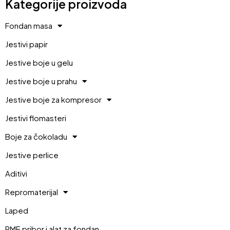
Kategorije proizvoda
Fondan masa
Jestivi papir
Jestive boje u gelu
Jestive boje u prahu
Jestive boje za kompresor
Jestivi flomasteri
Boje za čokoladu
Jestive perlice
Aditivi
Repromaterijal
Laped
PME pribor i alat za fondan