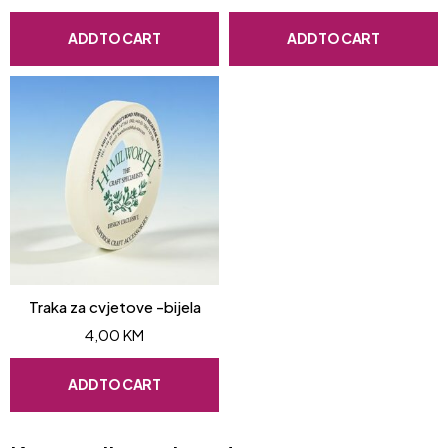
ADD TO CART
ADD TO CART
Traka za cvjetove -bijela
4,00
KM
ADD TO CART