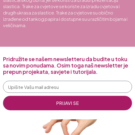
slastica. Trake za cvjetove se koriste za izradu cvjetova i
drugih ukrasa za slastice. Trake za cvjetove su obično
izrađene od tankog papira i dostupne su u različitim bojama i
veličinama.
Pridružite se našem newsletteru da budite u toku
sa novim ponudama. Osim toga naš newsletter je
prepun projekata, savjete i tutorijala.
PRIJAVI SE