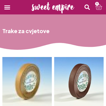
0
Trake za cvjetove