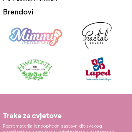
Brendovi
Trake za cvjetove
Repromaterijal je neophodni sastavni dio svakog
slastičarskog obrta, jer se koristi za izradu i prezentaciju