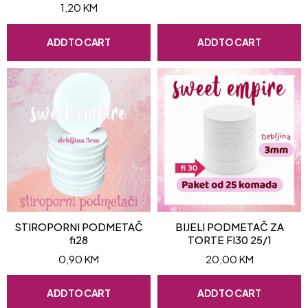
1,20
KM
ADD TO CART
ADD TO CART
STIROPORNI PODMETAČ
BIJELI PODMETAČ ZA
fi28
TORTE FI30 25/1
0,90
KM
20,00
KM
ADD TO CART
ADD TO CART