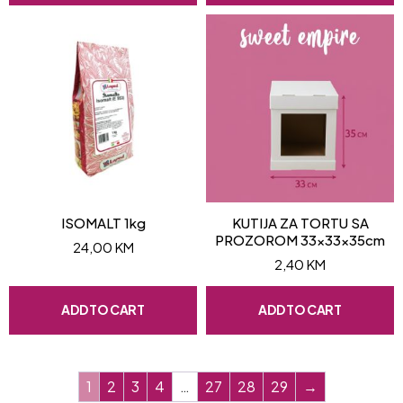
ISOMALT 1kg
KUTIJA ZA TORTU SA
PROZOROM 33x33x35cm
24,00
KM
2,40
KM
ADD TO CART
ADD TO CART
1
2
3
4
…
27
28
29
→