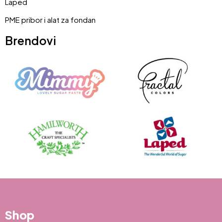
Laped
PME pribor i alat za fondan
Brendovi
Shop