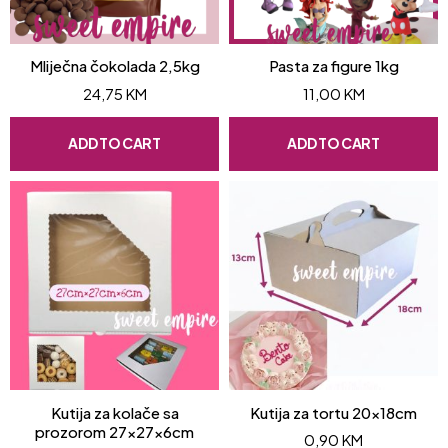
Mliječna čokolada 2,5kg
Pasta za figure 1kg
24,75
KM
11,00
KM
ADD TO CART
ADD TO CART
Kutija za kolače sa
Kutija za tortu 20x18cm
prozorom 27x27x6cm
0,90
KM