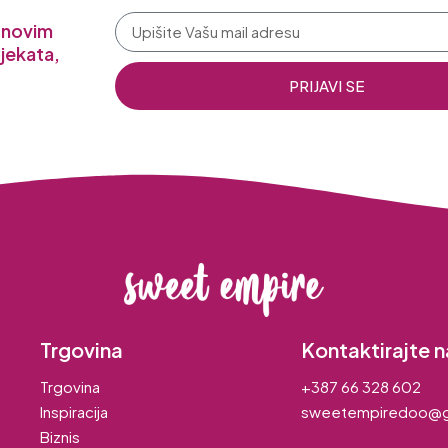
a novim
jekata,
PRIJAVI SE
Trgovina
Kontaktirajte n
Trgovina
+387 66 328 602
Inspiracija
sweetempiredoo@g
Biznis