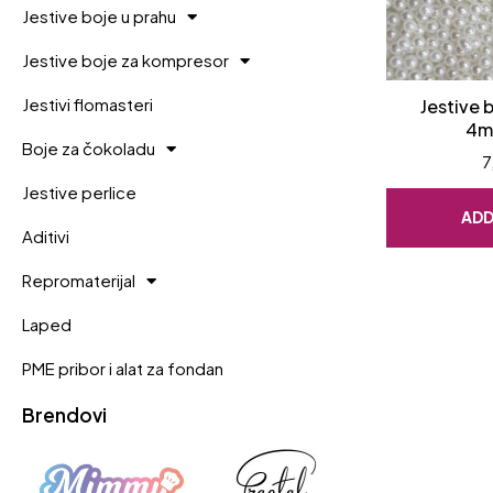
Jestive boje u prahu
Jestive boje za kompresor
Jestivi flomasteri
Jestive 
4m
Boje za čokoladu
7
Jestive perlice
ADD
Aditivi
Repromaterijal
Laped
PME pribor i alat za fondan
Brendovi