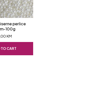
biserne perlice
m-100g
,00
KM
 TO CART