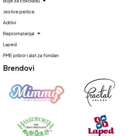
Boje za čokoladu
Jestive perlice
Aditivi
Repromaterijal
Laped
PME pribor i alat za fondan
Brendovi