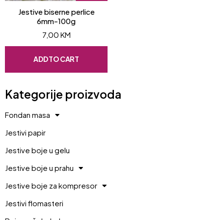
Jestive biserne perlice
6mm-100g
7,00
KM
ADD TO CART
Kategorije proizvoda
Fondan masa
Jestivi papir
Jestive boje u gelu
Jestive boje u prahu
Jestive boje za kompresor
Jestivi flomasteri