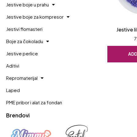
Jestive boje u prahu
Jestive boje za kompresor
Jestivi flomasteri
Jestive l
7
Boje za čokoladu
Jestive perlice
ADD
Aditivi
Repromaterijal
Laped
PME pribor i alat za fondan
Brendovi