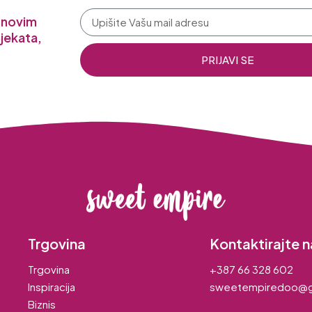
a novim
jekata,
PRIJAVI SE
Trgovina
Kontaktirajte n
Trgovina
+387 66 328 602
Inspiracija
sweetempiredoo@g
Biznis