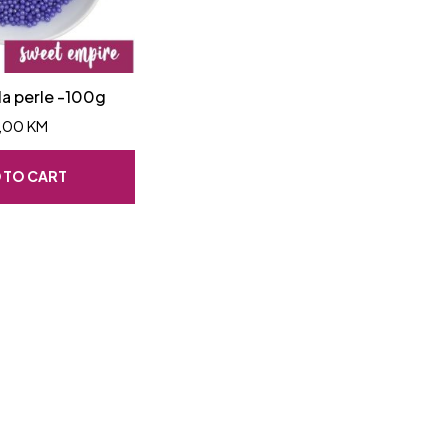
ila perle -100g
,00
KM
 TO CART