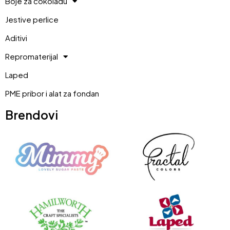
Boje za čokoladu
Jestive perlice
Aditivi
Repromaterijal
Laped
PME pribor i alat za fondan
Brendovi