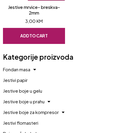
Jestive mrvice- breskva-
2mm
3,00
KM
ADD TO CART
Kategorije proizvoda
Fondan masa
Jestivi papir
Jestive boje u gelu
Jestive boje u prahu
Jestive boje za kompresor
Jestivi flomasteri