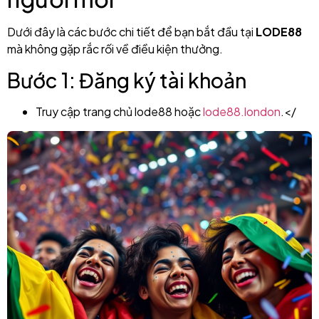
Dưới đây là các bước chi tiết để bạn bắt đầu tại
LODE88
mà không gặp rắc rối về điều kiện thưởng.
Bước 1: Đăng ký tài khoản
Truy cập trang chủ lode88 hoặc
lode88.london
.</