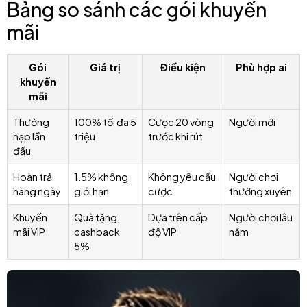
Bảng so sánh các gói khuyến
mãi
Gói
Giá trị
Điều kiện
Phù hợp ai
khuyến
mãi
Thưởng
100% tối đa 5
Cược 20 vòng
Người mới
nạp lần
triệu
trước khi rút
đầu
Hoàn trả
1.5% không
Không yêu cầu
Người chơi
hàng ngày
giới hạn
cược
thường xuyên
Khuyến
Quà tặng,
Dựa trên cấp
Người chơi lâu
mãi VIP
cashback
độ VIP
năm
5%