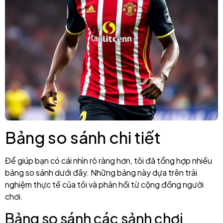
Bảng so sánh chi tiết
Để giúp bạn có cái nhìn rõ ràng hơn, tôi đã tổng hợp nhiều
bảng so sánh dưới đây. Những bảng này dựa trên trải
nghiệm thực tế của tôi và phản hồi từ cộng đồng người
chơi.
Bảng so sánh các sảnh chơi