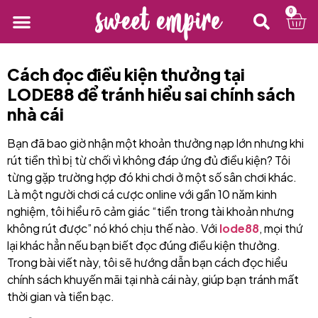
0
Cách đọc điều kiện thưởng tại
LODE88 để tránh hiểu sai chính sách
nhà cái
Bạn đã bao giờ nhận một khoản thưởng nạp lớn nhưng khi
rút tiền thì bị từ chối vì không đáp ứng đủ điều kiện? Tôi
từng gặp trường hợp đó khi chơi ở một số sân chơi khác.
Là một người chơi cá cược online với gần 10 năm kinh
nghiệm, tôi hiểu rõ cảm giác “tiền trong tài khoản nhưng
không rút được” nó khó chịu thế nào. Với
lode88
, mọi thứ
lại khác hẳn nếu bạn biết đọc đúng điều kiện thưởng.
Trong bài viết này, tôi sẽ hướng dẫn bạn cách đọc hiểu
chính sách khuyến mãi tại nhà cái này, giúp bạn tránh mất
thời gian và tiền bạc.