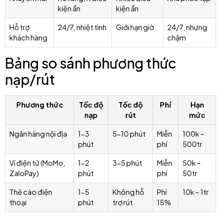
kiện ẩn
kiện ẩn
Hỗ trợ
24/7, nhiệt tình
Giới hạn giờ
24/7, nhưng
khách hàng
chậm
Bảng so sánh phương thức
nạp/rút
Phương thức
Tốc độ
Tốc độ
Phí
Hạn
nạp
rút
mức
Ngân hàng nội địa
1-3
5-10 phút
Miễn
100k –
phút
phí
500tr
Ví điện tử (MoMo,
1-2
3-5 phút
Miễn
50k –
ZaloPay)
phút
phí
50tr
Thẻ cào điện
1-5
Không hỗ
Phí
10k – 1tr
thoại
phút
trợ rút
15%