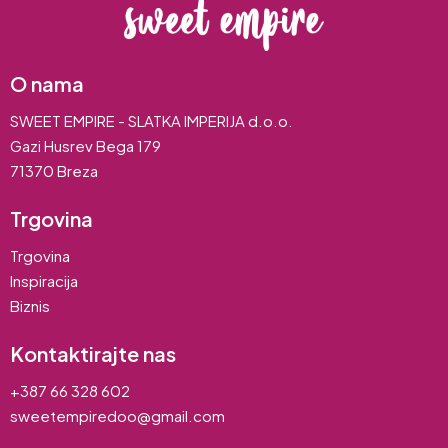
O nama
SWEET EMPIRE - SLATKA IMPERIJA d.o.o.
Gazi Husrev Bega 179
71370 Breza
Trgovina
Trgovina
Inspiracija
Biznis
Kontaktirajte nas
+387 66 328 602
sweetempiredoo@gmail.com