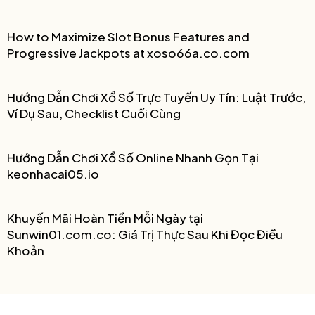
How to Maximize Slot Bonus Features and
Progressive Jackpots at xoso66a.co.com
Hướng Dẫn Chơi Xổ Số Trực Tuyến Uy Tín: Luật Trước,
Ví Dụ Sau, Checklist Cuối Cùng
Hướng Dẫn Chơi Xổ Số Online Nhanh Gọn Tại
keonhacai05.io
Khuyến Mãi Hoàn Tiền Mỗi Ngày tại
Sunwin01.com.co: Giá Trị Thực Sau Khi Đọc Điều
Khoản