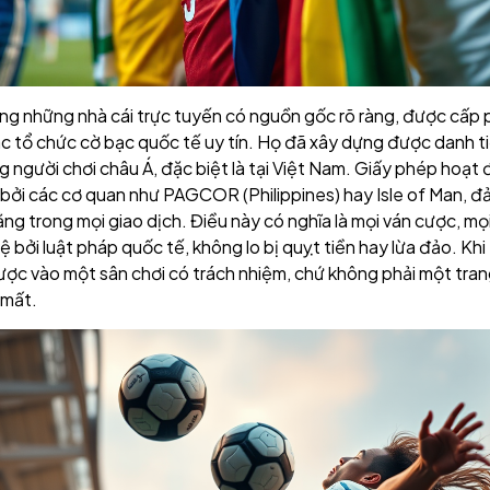
ng những nhà cái trực tuyến có nguồn gốc rõ ràng, được cấp
c tổ chức cờ bạc quốc tế uy tín. Họ đã xây dựng được danh 
 người chơi châu Á, đặc biệt là tại Việt Nam. Giấy phép hoạ
bởi các cơ quan như PAGCOR (Philippines) hay Isle of Man, đ
ng trong mọi giao dịch. Điều này có nghĩa là mọi ván cược, mọ
 bởi luật pháp quốc tế, không lo bị quỵt tiền hay lừa đảo. Kh
ợc vào một sân chơi có trách nhiệm, chứ không phải một tra
 mất.