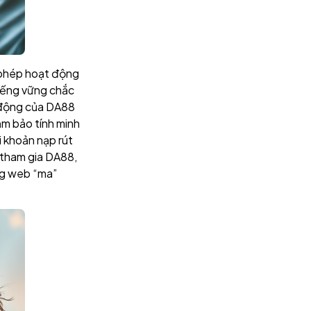
 phép hoạt động
tiếng vững chắc
t động của DA88
ảm bảo tính minh
i khoản nạp rút
i tham gia DA88,
ng web “ma”