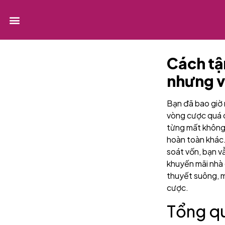
Cách tậ
nhưng v
Bạn đã bao giờ 
vòng cược quá c
từng mất không 
hoàn toàn khác.
soát vốn, bạn vẫ
khuyến mãi nhà c
thuyết suông, m
cược.
Tổng qu