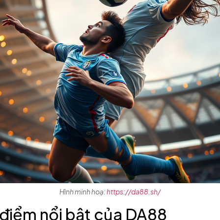
Hình minh hoạ:
https://da88.sh/
điểm nổi bật của DA88