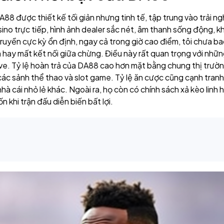
88 được thiết kế tối giản nhưng tinh tế, tập trung vào trải ng
ino trực tiếp, hình ảnh dealer sắc nét, âm thanh sống động, kh
uyền cực kỳ ổn định, ngay cả trong giờ cao điểm, tôi chưa ba
 hay mất kết nối giữa chừng. Điều này rất quan trọng với nhữn
ive. Tỷ lệ hoàn trả của DA88 cao hơn mặt bằng chung thị trườ
các sảnh thể thao và slot game. Tỷ lệ ăn cược cũng cạnh tranh
hà cái nhỏ lẻ khác. Ngoài ra, họ còn có chính sách xả kèo linh 
n khi trận đấu diễn biến bất lợi.
: