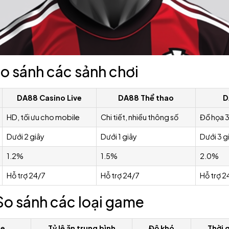
So sánh các sảnh chơi
DA88 Casino Live
DA88 Thể thao
D
HD, tối ưu cho mobile
Chi tiết, nhiều thông số
Đồ họa 3
Dưới 2 giây
Dưới 1 giây
Dưới 3 g
1.2%
1.5%
2.0%
Hỗ trợ 24/7
Hỗ trợ 24/7
Hỗ trợ 2
So sánh các loại game
me
Tỷ lệ ăn trung bình
Độ khó
Thời 