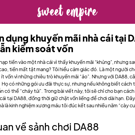
n dụng khuyến mãi nhà cái tại 
ẫn kiểm soát vốn
nạp tiền vào một nhà cái vì thấy khuyến mãi “khủng”, nhưng sau
ao, tiền mất tật mang? Tôi hiểu cảm giác đó. Là một người chơ
ít vốn vì những chiêu trò khuyến mãi “ảo”. Nhưng với DA88, c
 Họ có những gói ưu đãi thực sự, nhưng nếu không biết cách 
n có thể “cháy túi”. Trong bài viết này, tôi sẽ chỉ cho bạn cách
ái tại DA88, đồng thời giữ chặt vốn liếng để chơi dài hạn. Đây 
à là kinh nghiệm xương máu tôi đúc kết sau nhiều năm “cày c
an về sảnh chơi DA88