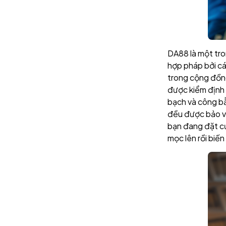
DA88 là một tro
hợp pháp bởi cá
trong cộng đồng
được kiểm định 
bạch và công bằ
đều được bảo vệ
bạn đang đặt cư
mọc lên rồi biến