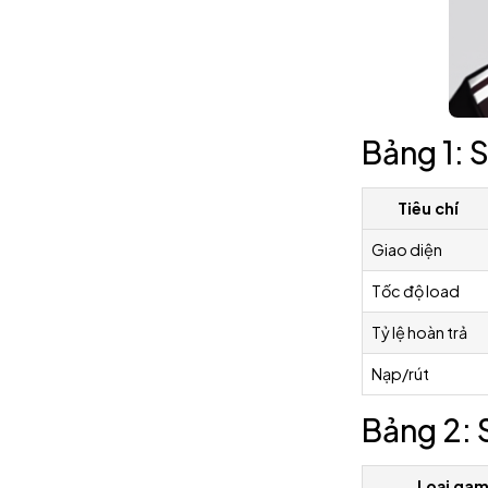
Bảng 1: 
Tiêu chí
Giao diện
Tốc độ load
Tỷ lệ hoàn trả
Nạp/rút
Bảng 2: 
Loại ga