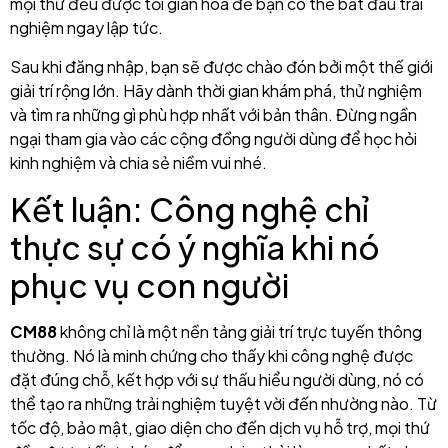
mọi thứ đều được tối giản hóa để bạn có thể bắt đầu trải
nghiệm ngay lập tức.
Sau khi đăng nhập, bạn sẽ được chào đón bởi một thế giới
giải trí rộng lớn. Hãy dành thời gian khám phá, thử nghiệm
và tìm ra những gì phù hợp nhất với bản thân. Đừng ngần
ngại tham gia vào các cộng đồng người dùng để học hỏi
kinh nghiệm và chia sẻ niềm vui nhé.
Kết luận: Công nghệ chỉ
thực sự có ý nghĩa khi nó
phục vụ con người
CM88
không chỉ là một nền tảng giải trí trực tuyến thông
thường. Nó là minh chứng cho thấy khi công nghệ được
đặt đúng chỗ, kết hợp với sự thấu hiểu người dùng, nó có
thể tạo ra những trải nghiệm tuyệt vời đến nhường nào. Từ
tốc độ, bảo mật, giao diện cho đến dịch vụ hỗ trợ, mọi thứ