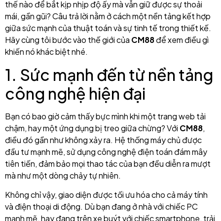
thế nào để bắt kịp nhịp độ ấy mà vẫn giữ được sự thoải
mái, gần gũi? Câu trả lời nằm ở cách một nền tảng kết hợp
giữa sức mạnh của thuật toán và sự tinh tế trong thiết kế.
Hãy cùng tôi bước vào thế giới của
CM88
để xem điều gì
khiến nó khác biệt nhé.
1. Sức mạnh đến từ nền tảng
công nghệ hiện đại
Bạn có bao giờ cảm thấy bực mình khi một trang web tải
chậm, hay một ứng dụng bị treo giữa chừng? Với
CM88
,
điều đó gần như không xảy ra. Hệ thống máy chủ được
đầu tư mạnh mẽ, sử dụng công nghệ điện toán đám mây
tiên tiến, đảm bảo mọi thao tác của bạn đều diễn ra mượt
mà như một dòng chảy tự nhiên.
Không chỉ vậy, giao diện được tối ưu hóa cho cả máy tính
và điện thoại di động. Dù bạn đang ở nhà với chiếc PC
mạnh mẽ, hay đang trên xe buýt với chiếc smartphone, trải