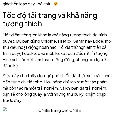
giác hỗn loạn hay khó chịu.
Tốc độ tải trang và khả năng
tương thích
Một điểm cộng lớn khác là khả năng tương thích đa trình
duyệt. Dù bạn dùng Chrome, Firefox, Safari hay Edge, mọi
thứ đều hoạt động hoàn hảo. Tôi đã thử nghiệm trên cả
trình duyệt desktop và mobile, kết quả đều rất ấn tượng.
Hình ảnh sắc nét, âm thanh sống động, không có độ trễ
đáng kể.
Điều này cho thấy đội ngũ phát triển đã thực sự chăm chút
đến từng chi tiết nhỏ. Họ không chỉ tạo ra một sản phẩm,
mà còn tạo ra một trải nghiệm. Và khi bạn đã trải nghiệm,
bạn sẽ khó lòng quay lại với những thứ cũ kỹ, chậm chạp
trước đây.