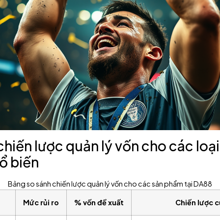
chiến lược quản lý vốn cho các loại
ổ biến
Bảng so sánh chiến lược quản lý vốn cho các sản phẩm tại DA88
Mức rủi ro
% vốn đề xuất
Chiến lược 