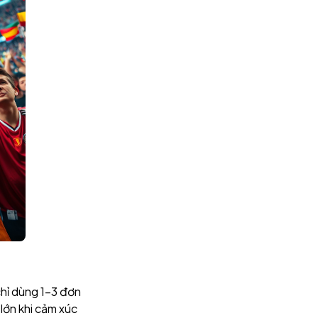
chỉ dùng 1-3 đơn
 lớn khi cảm xúc