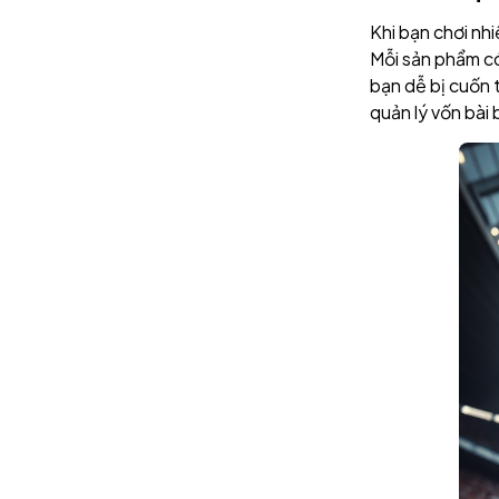
Khi bạn chơi nh
Mỗi sản phẩm có
bạn dễ bị cuốn 
quản lý vốn bài 