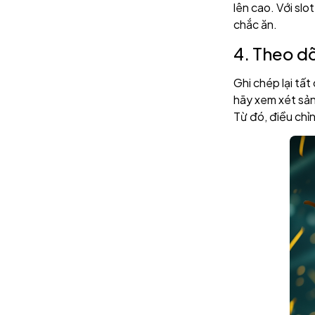
lên cao. Với slo
chắc ăn.
4. Theo dõ
Ghi chép lại tất
hãy xem xét sản
Từ đó, điều chỉ