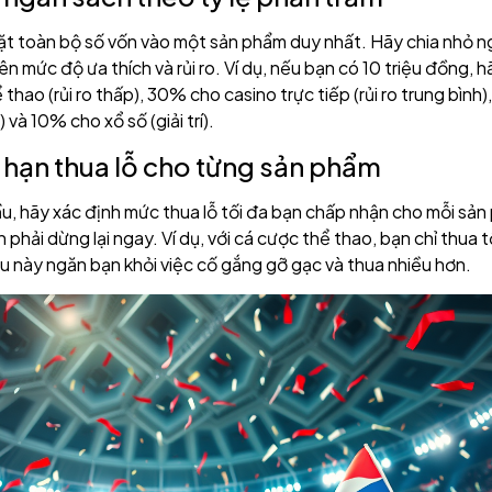
t toàn bộ số vốn vào một sản phẩm duy nhất. Hãy chia nhỏ n
ên mức độ ưa thích và rủi ro. Ví dụ, nếu bạn có 10 triệu đồng,
thao (rủi ro thấp), 30% cho casino trực tiếp (rủi ro trung bình
 và 10% cho xổ số (giải trí).
i hạn thua lỗ cho từng sản phẩm
ầu, hãy xác định mức thua lỗ tối đa bạn chấp nhận cho mỗi sả
 phải dừng lại ngay. Ví dụ, với cá cược thể thao, bạn chỉ thua
 này ngăn bạn khỏi việc cố gắng gỡ gạc và thua nhiều hơn.