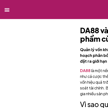
DA88 và 
phẩm cù
Quản lý vốn khi
hoạch phân bổ 
đặt ra giới hạn
DA88
là một nền
như cá cược thể 
vốn hiệu quả trở
soát tài chính. 
gia nhiều sản p
Vì sao q