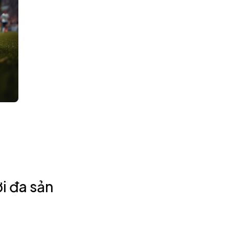
i đa sản