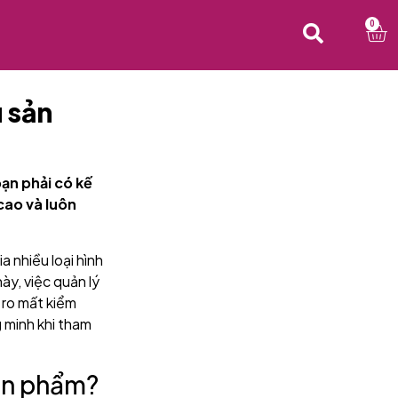
0
u sản
bạn phải có kế
cao và luôn
a nhiều loại hình
ày, việc quản lý
i ro mất kiểm
g minh khi tham
sản phẩm?