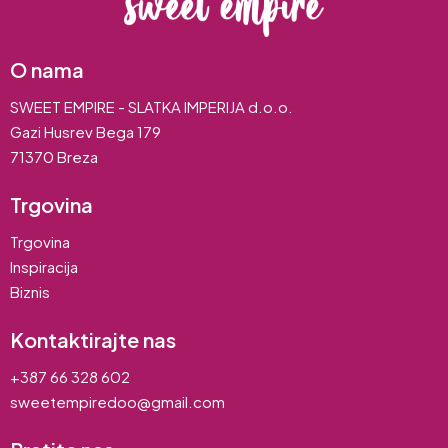
O nama
SWEET EMPIRE - SLATKA IMPERIJA d.o.o.
Gazi Husrev Bega 179
71370 Breza
Trgovina
Trgovina
Inspiracija
Biznis
Kontaktirajte nas
+387 66 328 602
sweetempiredoo@gmail.com