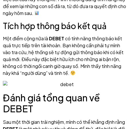
để xem lại những con số đã ra, từ đó đưa ra quyết định cho
ngày hôm sau.
Tích hợp thông báo kết quả
Một điểm cộng nữa là
DEBET
có tính năng thông báo kết
quả trực tiếp trên tài khoản. Bạn không cần phải tự mình
vào tra cứu, hệ thống sẽ tự động gửi thông báo khi có kết
quả mới. Điều này đặc biệt hữu ích cho những ai bận rộn,
không có thời ngồi canh giờ quay số. Mình thấy tính năng
này khá “người dùng” và tinh tế.
Đánh giá tổng quan về
DEBET
Sau một thời gian trải nghiệm, mình có thể khẳng định rằng
DEBET
là một nhà cái uy tín và đáng để thử, đặc biệt là đối