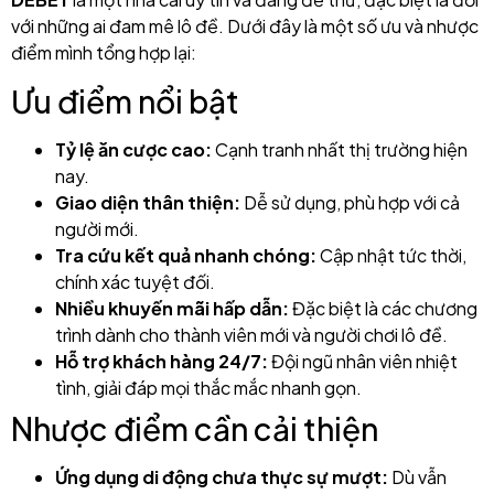
với những ai đam mê lô đề. Dưới đây là một số ưu và nhược
điểm mình tổng hợp lại:
Ưu điểm nổi bật
Tỷ lệ ăn cược cao:
Cạnh tranh nhất thị trường hiện
nay.
Giao diện thân thiện:
Dễ sử dụng, phù hợp với cả
người mới.
Tra cứu kết quả nhanh chóng:
Cập nhật tức thời,
chính xác tuyệt đối.
Nhiều khuyến mãi hấp dẫn:
Đặc biệt là các chương
trình dành cho thành viên mới và người chơi lô đề.
Hỗ trợ khách hàng 24/7:
Đội ngũ nhân viên nhiệt
tình, giải đáp mọi thắc mắc nhanh gọn.
Nhược điểm cần cải thiện
Ứng dụng di động chưa thực sự mượt:
Dù vẫn