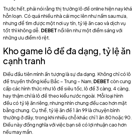
Trước hết, phải nói rằng thị trường lô đề online hiện nay khá
hỗn loạn. Có quá nhiều nhà cái mọc lên như nấm sau mưa,
nhưng để tìm được một nơi uy tín, tỷ lệ ăn cao và dịch vụ
tốt thì không dễ.
DEBET
nổi lên như một điểm sáng với
những ưu điểm rõ rệt.
Kho game lô đề đa dạng, tỷ lệ ăn
cạnh tranh
Điều đầu tiên mình ấn tượng là sự đa dạng. Không chỉ có lô
đề truyền thống kiểu Bắc – Trung – Nam,
DEBET
còn cung
cấp các hình thức như lô đề siêu tốc, lô đề 3 càng, 4 càng,
hay thậm chí là lô đề theo kiểu nước ngoài. Mỗi loại hình
đều có tỷ lệ ăn riêng, nhưng nhìn chung đều cao hơn mặt
bằng chung. Cụ thể, tỷ lệ ăn đề 1 ăn 99 là chuyện bình
thường ở đây, trong khi nhiều chỗ khác chỉ 1 ăn 80 hoặc 90.
Điều này đồng nghĩa với việc bạn sẽ có lợi nhuận cao hơn
nếu may mắn.