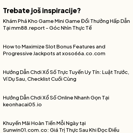
Trebate još inspiracije?
Khám Phá Kho Game Mini Game Đổi Thưởng Hấp Dẫn
Tại mm88.report – Góc Nhìn Thực Tế
How to Maximize Slot Bonus Features and
Progressive Jackpots at xoso66a.co.com
Hướng Dẫn Chơi Xổ Số Trực Tuyến Uy Tín: Luật Trước,
Ví Dụ Sau, Checklist Cuối Cùng
Hướng Dẫn Chơi Xổ Số Online Nhanh Gọn Tại
keonhacai05.io
Khuyến Mãi Hoàn Tiền Mỗi Ngày tại
Sunwin01.com.co: Giá Trị Thực Sau Khi Đọc Điều