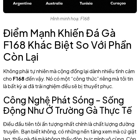
Hình minh hoạ: F168
Điểm Mạnh Khiến Đá Gà
F168 Khác Biệt So Với Phần
Còn Lại
Không phải tự nhiên mà cộng đồng lại dành nhiều tình cảm
cho
F168
đến vậy. Nó có một “công thức” riêng mà tôi tin
là bất kỳ ai đã trải nghiệm đều sẽ bị thuyết phục.
Công Nghệ Phát Sóng – Sống
Động Như Ở Trường Gà Thực Tế
Điều đầu tiên tôi ấn tượng nhất chính là chất lượng đường
truyền. Bạn biết không, có những nền tảng xem mà cứ giật
lag, thấy gà đá mà không thấy đòn, bực mình vô cùng. Còn