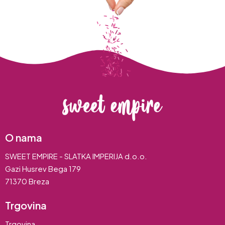
O nama
SWEET EMPIRE - SLATKA IMPERIJA d.o.o.
Gazi Husrev Bega 179
71370 Breza
Trgovina
Trgovina