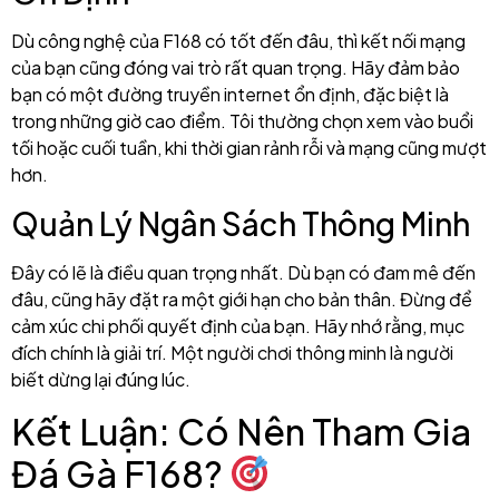
Dù công nghệ của F168 có tốt đến đâu, thì kết nối mạng
của bạn cũng đóng vai trò rất quan trọng. Hãy đảm bảo
bạn có một đường truyền internet ổn định, đặc biệt là
trong những giờ cao điểm. Tôi thường chọn xem vào buổi
tối hoặc cuối tuần, khi thời gian rảnh rỗi và mạng cũng mượt
hơn.
Quản Lý Ngân Sách Thông Minh
Đây có lẽ là điều quan trọng nhất. Dù bạn có đam mê đến
đâu, cũng hãy đặt ra một giới hạn cho bản thân. Đừng để
cảm xúc chi phối quyết định của bạn. Hãy nhớ rằng, mục
đích chính là giải trí. Một người chơi thông minh là người
biết dừng lại đúng lúc.
Kết Luận: Có Nên Tham Gia
Đá Gà F168?