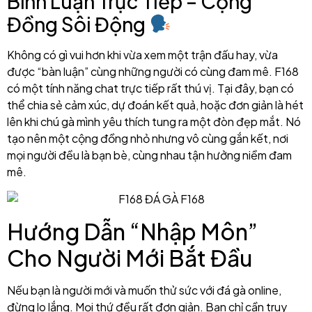
Bình Luận Trực Tiếp – Cộng
Đồng Sôi Động
Không có gì vui hơn khi vừa xem một trận đấu hay, vừa
được “bàn luận” cùng những người có cùng đam mê. F168
có một tính năng chat trực tiếp rất thú vị. Tại đây, bạn có
thể chia sẻ cảm xúc, dự đoán kết quả, hoặc đơn giản là hét
lên khi chú gà mình yêu thích tung ra một đòn đẹp mắt. Nó
tạo nên một cộng đồng nhỏ nhưng vô cùng gắn kết, nơi
mọi người đều là bạn bè, cùng nhau tận hưởng niềm đam
mê.
Hướng Dẫn “Nhập Môn”
Cho Người Mới Bắt Đầu
Nếu bạn là người mới và muốn thử sức với đá gà online,
đừng lo lắng. Mọi thứ đều rất đơn giản. Bạn chỉ cần truy