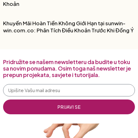
Khoản
Khuyến Mãi Hoàn Tiền Không Giới Hạn tại sunwin-
win.com.co: Phân Tích Điều Khoản Trước Khi Đồng Ý
Pridružite se našem newsletteru da budite u toku
sa novim ponudama. Osim toga naš newsletter je
prepun projekata, savjete i tutorijala.
PRIJAVI SE