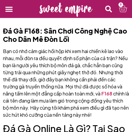
0
Đá Gà F168: Sân Chơi Công Nghệ Cao
Cho Dân Mê Đòn Lối
Bạn có nhớ cảm giác hồi hộp khi xem hai chiến kê lao vào
nhau, mỗi đòn ra đều quyết định số phận của cả trận? Nếu
bạn là người yêu thích bộ môn đá gà, chắc hẳn bạn cũng
từng trải qua những phút giây nghẹt thở đó. Nhưng thời
thế đã thay đổi, giờ đây bạn không cần phải đến các
trường gà truyền thống nữa. Mọi thứ đã được số hóa và
nâng tầm lên một đẳng cấp hoàn toàn mới, và
F168
chính là
cái tên đang làm mưa làm gió trong cộng đồng yêu thích
bộ môn này. Hãy cùng tôi khám phá xem điều gì đã tạo nên
sức hút khó cưỡng của nền tảng này nhé!
Đá Gà Online Là Gì? Tại Sao