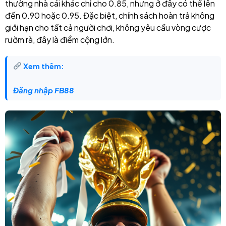
thường nhà cái khác chỉ cho 0.85, nhưng ở đây có thể lên
đến 0.90 hoặc 0.95. Đặc biệt, chính sách hoàn trả không
giới hạn cho tất cả người chơi, không yêu cầu vòng cược
rườm rà, đây là điểm cộng lớn.
Xem thêm:
Đăng nhập FB88