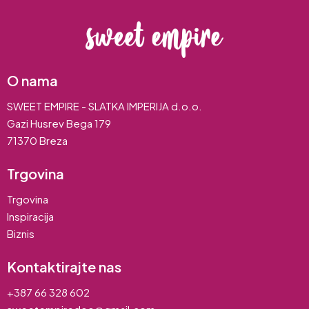
O nama
SWEET EMPIRE - SLATKA IMPERIJA d.o.o.
Gazi Husrev Bega 179
71370 Breza
Trgovina
Trgovina
Inspiracija
Biznis
Kontaktirajte nas
+387 66 328 602