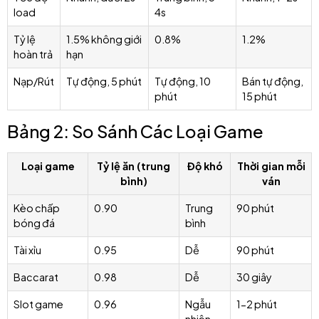
load
4s
Tỷ lệ
1.5% không giới
0.8%
1.2%
hoàn trả
hạn
Nạp/Rút
Tự động, 5 phút
Tự động, 10
Bán tự động,
phút
15 phút
Bảng 2: So Sánh Các Loại Game
Loại game
Tỷ lệ ăn (trung
Độ khó
Thời gian mỗi
bình)
ván
Kèo chấp
0.90
Trung
90 phút
bóng đá
bình
Tài xỉu
0.95
Dễ
90 phút
Baccarat
0.98
Dễ
30 giây
Slot game
0.96
Ngẫu
1-2 phút
nhiên