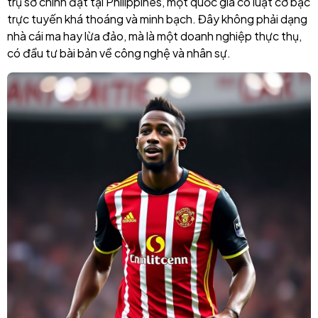
trụ sở chính đặt tại Philippines, một quốc gia có luật cờ bạc
trực tuyến khá thoáng và minh bạch. Đây không phải dạng
nhà cái ma hay lừa đảo, mà là một doanh nghiệp thực thụ,
có đầu tư bài bản về công nghệ và nhân sự.