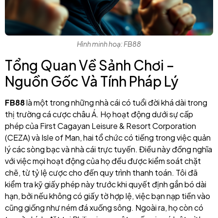
Hình minh hoạ: FB88
Tổng Quan Về Sảnh Chơi –
Nguồn Gốc Và Tính Pháp Lý
FB88
là một trong những nhà cái có tuổi đời khá dài trong
thị trường cá cược châu Á. Họ hoạt động dưới sự cấp
phép của First Cagayan Leisure & Resort Corporation
(CEZA) và Isle of Man, hai tổ chức có tiếng trong việc quản
lý các sòng bạc và nhà cái trực tuyến. Điều này đồng nghĩa
với việc mọi hoạt động của họ đều được kiểm soát chặt
chẽ, từ tỷ lệ cược cho đến quy trình thanh toán. Tôi đã
kiểm tra kỹ giấy phép này trước khi quyết định gắn bó dài
hạn, bởi nếu không có giấy tờ hợp lệ, việc bạn nạp tiền vào
cũng giống như ném đá xuống sông. Ngoài ra, họ còn có