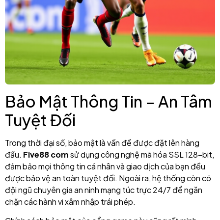
Bảo Mật Thông Tin – An Tâm
Tuyệt Đối
Trong thời đại số, bảo mật là vấn đề được đặt lên hàng
đầu.
Five88 com
sử dụng công nghệ mã hóa SSL 128-bit,
đảm bảo mọi thông tin cá nhân và giao dịch của bạn đều
được bảo vệ an toàn tuyệt đối. Ngoài ra, hệ thống còn có
đội ngũ chuyên gia an ninh mạng túc trực 24/7 để ngăn
chặn các hành vi xâm nhập trái phép.