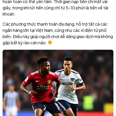
hoàn toàn có thể yên tâm. Thời gian nạp tiền chỉ mất vài
giây, trong khi rút tiền cũng chỉ từ 5-10 phút là tiền về tài
khoản.
Các phương thức thanh toán đa dạng, hỗ trợ tất cả các
ngân hàng lớn tại Việt Nam, cũng như các ví điện tử phổ
biến. Điều này giúp người chơi dễ dàng giao dịch mà không
gặp bất kỳ rào cản nào.