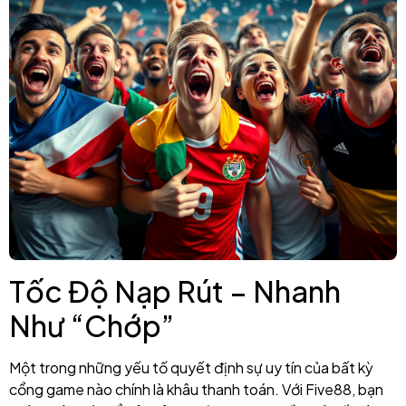
Tốc Độ Nạp Rút – Nhanh
Như “Chớp”
Một trong những yếu tố quyết định sự uy tín của bất kỳ
cổng game nào chính là khâu thanh toán. Với Five88, bạn