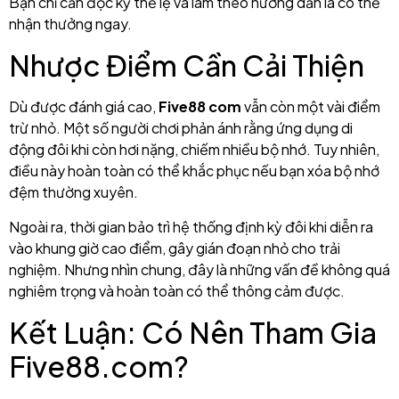
Bạn chỉ cần đọc kỹ thể lệ và làm theo hướng dẫn là có thể
nhận thưởng ngay.
Nhược Điểm Cần Cải Thiện
Dù được đánh giá cao,
Five88 com
vẫn còn một vài điểm
trừ nhỏ. Một số người chơi phản ánh rằng ứng dụng di
động đôi khi còn hơi nặng, chiếm nhiều bộ nhớ. Tuy nhiên,
điều này hoàn toàn có thể khắc phục nếu bạn xóa bộ nhớ
đệm thường xuyên.
Ngoài ra, thời gian bảo trì hệ thống định kỳ đôi khi diễn ra
vào khung giờ cao điểm, gây gián đoạn nhỏ cho trải
nghiệm. Nhưng nhìn chung, đây là những vấn đề không quá
nghiêm trọng và hoàn toàn có thể thông cảm được.
Kết Luận: Có Nên Tham Gia
Five88.com?