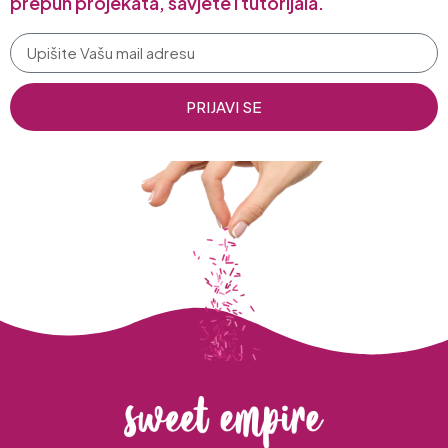
prepun projekata, savjete i tutorijala.
PRIJAVI SE