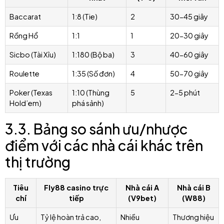
Baccarat
1:8 (Tie)
2
30-45 giây
Rồng Hổ
1:1
1
20-30 giây
Sicbo (Tài Xỉu)
1:180 (Bộ ba)
3
40-60 giây
Roulette
1:35 (Số đơn)
4
50-70 giây
Poker (Texas
1:10 (Thùng
5
2-5 phút
Hold’em)
phá sảnh)
3.3. Bảng so sánh ưu/nhược
điểm với các nhà cái khác trên
thị trường
Tiêu
Fly88 casino trực
Nhà cái A
Nhà cái B
chí
tiếp
(V9bet)
(W88)
Ưu
Tỷ lệ hoàn trả cao,
Nhiều
Thương hiệu