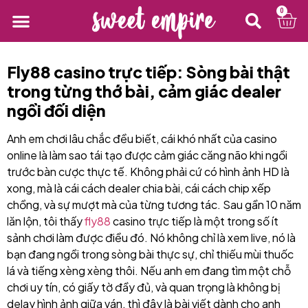
0
Fly88 casino trực tiếp: Sòng bài thật
trong từng thớ bài, cảm giác dealer
ngồi đối diện
Anh em chơi lâu chắc đều biết, cái khó nhất của casino
online là làm sao tái tạo được cảm giác căng não khi ngồi
trước bàn cược thực tế. Không phải cứ có hình ảnh HD là
xong, mà là cái cách dealer chia bài, cái cách chip xếp
chồng, và sự mượt mà của từng tương tác. Sau gần 10 năm
lăn lộn, tôi thấy
fly88
casino trực tiếp là một trong số ít
sảnh chơi làm được điều đó. Nó không chỉ là xem live, nó là
bạn đang ngồi trong sòng bài thực sự, chỉ thiếu mùi thuốc
lá và tiếng xèng xèng thôi. Nếu anh em đang tìm một chỗ
chơi uy tín, có giấy tờ đầy đủ, và quan trọng là không bị
delay hình ảnh giữa ván, thì đây là bài viết dành cho anh