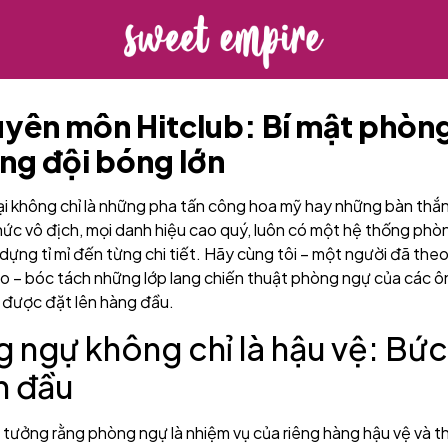
yên môn Hitclub: Bí mật phòn
ng đội bóng lớn
i không chỉ là những pha tấn công hoa mỹ hay những bàn thắ
ức vô địch, mọi danh hiệu cao quý, luôn có một hệ thống ph
dựng tỉ mỉ đến từng chi tiết. Hãy cùng tôi – một người đã the
ao – bóc tách những lớp lang chiến thuật phòng ngự của các ôn
uệ được đặt lên hàng đầu.
g ngự không chỉ là hậu vệ: Bứ
n đầu
 tưởng rằng phòng ngự là nhiệm vụ của riêng hàng hậu vệ và 