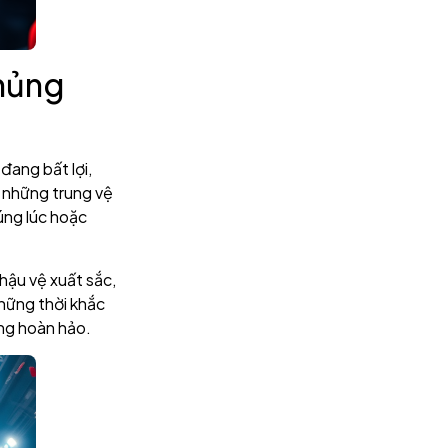
khủng
 đang bất lợi,
ó những trung vệ
úng lúc hoặc
 hậu vệ xuất sắc,
những thời khắc
óng hoàn hảo.