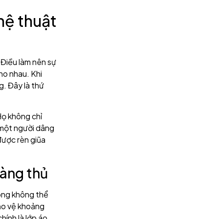
hệ thuật
 Điều làm nên sự
ho nhau. Khi
g. Đây là thứ
ọ không chỉ
 một người dâng
 được rèn giũa
hàng thủ
óng không thể
ảo vệ khoảng
hính là lớp áo