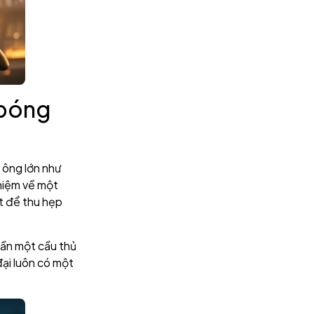
 bóng
 ông lớn như
nhiệm về một
t để thu hẹp
cần một cầu thủ
đại luôn có một