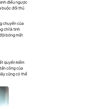
minh điều ngược
à buộc đối thủ
ng chuyền của
 chỉ là tinh
 đội bóng mất
mất quyền kiểm
p tấn công của
giây cũng có thể