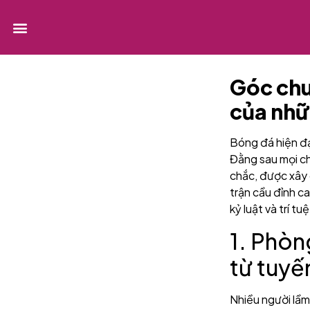
Góc chu
của nhữ
Bóng đá hiện đạ
Đằng sau mọi ch
chắc, được xây 
trận cầu đỉnh c
kỷ luật và trí t
1. Phòn
từ tuyế
Nhiều người lầm