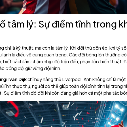
tố tâm lý: Sự điềm tĩnh trong 
chỉ là kỹ thuật, mà còn là tâm lý. Khi đối thủ dồn ép, khi tỷ số
u lạnh là điều vô cùng quan trọng. Các đội bóng lớn thường c
m, biết cách làm chậm nhịp độ trận đấu, phạm lỗi chiến thuật đ
ào đồng đội giữ vững đội hình.
irgil van Dijk
chỉ huy hàng thủ Liverpool. Anh không chỉ là một
ủ lĩnh thực thụ, người có thể giúp toàn đội bình tĩnh lại trong 
. Sự điềm tĩnh đó đôi khi còn đáng giá hơn cả một pha tắc b