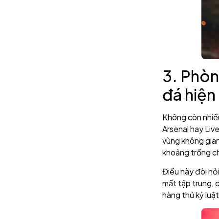
3. Phòn
đá hiện
Không còn nhiều
Arsenal hay Liv
vùng không gian
khoảng trống c
Điều này đòi hỏ
mất tập trung, c
hàng thủ kỷ luậ