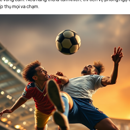
ấp thụ mọi va chạm.