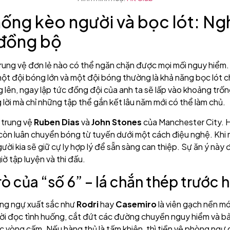
hống kèo người và bọc lót: Ng
 đồng bộ
ung vệ đơn lẻ nào có thể ngăn chặn được mọi mối nguy hiểm.
một đội bóng lớn và một đội bóng thường là khả năng bọc lót c
 lên, ngay lập tức đồng đội của anh ta sẽ lấp vào khoảng trốn
lời mà chỉ những tập thể gắn kết lâu năm mới có thể làm chủ.
p trung vệ
Ruben Dias
và
John Stones
của Manchester City. H
còn luân chuyển bóng từ tuyến dưới một cách điệu nghệ. Khi
ười kia sẽ giữ cự ly hợp lý để sẵn sàng can thiệp. Sự ăn ý này
ờ tập luyện và thi đấu.
trò của “số 6” – lá chắn thép trước 
òng ngự xuất sắc như
Rodri
hay
Casemiro
là viên gạch nền m
ười đọc tình huống, cắt đứt các đường chuyền nguy hiểm và b
c vòng cấm. Nếu hàng thủ là tấm khiên, thì tiền vệ phòng ngự c