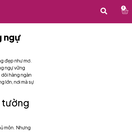
0
g ngự
ng đẹp như mơ.
òng ngự vững
o dõi hàng ngàn
g lớn, nơi mà sự
c tường
thủ môn. Nhưng