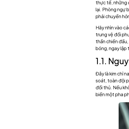
thực tế, những 
lại. Phòng ngự 
phải chuyền hỏn
Hãy nhìn vào c
trung vệ đối p
thần chiến đấu,
bóng, ngay lập 
1.1. Ngu
Đây là kim chỉ 
soát, toàn đội p
đối thủ. Nếu khô
biến một pha p