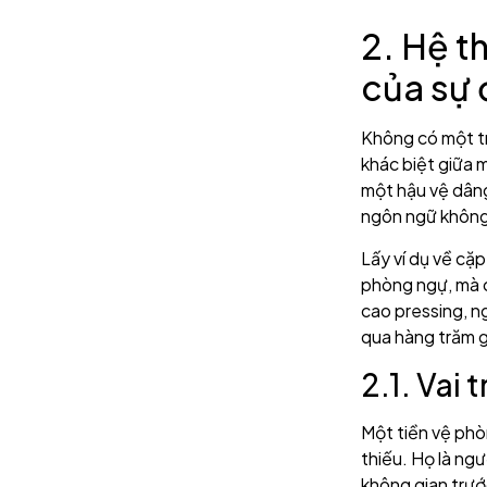
2. Hệ t
của sự
Không có một tr
khác biệt giữa 
một hậu vệ dâng
ngôn ngữ không 
Lấy ví dụ về cặ
phòng ngự, mà 
cao pressing, ng
qua hàng trăm gi
2.1. Vai 
Một tiền vệ ph
thiếu. Họ là ng
không gian trướ