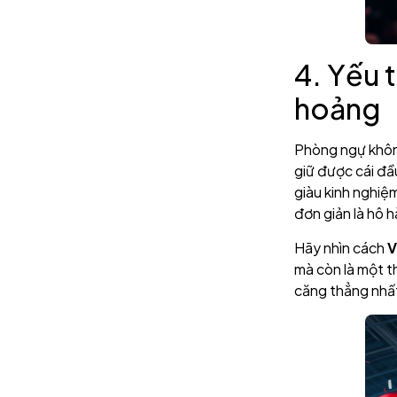
4. Yếu 
hoảng
Phòng ngự không 
giữ được cái đầ
giàu kinh nghiệ
đơn giản là hô h
Hãy nhìn cách
V
mà còn là một th
căng thẳng nhất