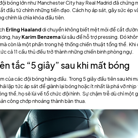
đội bóng lớn như Manchester City hay Real Madrid đã chứng 
bắt đầu từ chính những tiền đạo. Cách họ áp sát, gây sức ép v
g chính là chìa khóa đầu tiên.
ách
Erling Haaland
di chuyển không biết mệt mỏi để cắt đườ
hương, hay
Karim Benzema
lùi sâu để hỗ trợ pressing. Đó không
 mà còn là một phần trong hệ thống chiến thuật tổng thể. Khi
tức cả 11 cầu thủ đều trở thành những chiến binh phòng ngự.
yên tắc “5 giây” sau khi mất bóng
nam của các đội bóng hàng đầu. Trong 5 giây đầu tiên sau khi 
hải lập tức áp sát để giành lại bóng hoặc ít nhất là phá vỡ nhị
ng thể, họ sẽ lùi về tổ chức đội hình. Sự chậm trễ dù chỉ một 
hản công chớp nhoáng thành bàn thua.