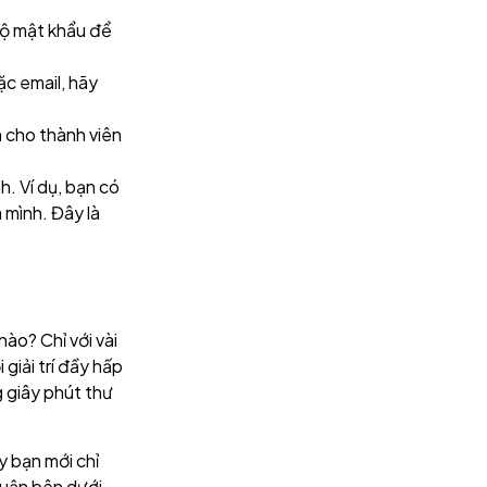
lộ mật khẩu để
ặc email, hãy
 cho thành viên
h. Ví dụ, bạn có
 mình. Đây là
ào? Chỉ với vài
giải trí đầy hấp
g giây phút thư
 bạn mới chỉ
luận bên dưới