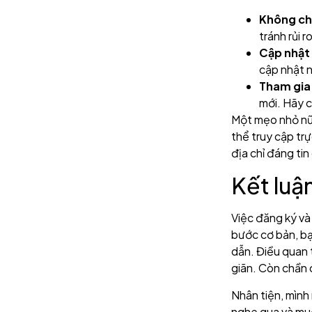
Không ch
tránh rủi ro
Cập nhật
cập nhật 
Tham gia
mới. Hãy 
Một mẹo nhỏ nữa 
thể truy cập tr
địa chỉ đáng tin
Kết luậ
Việc đăng ký và 
bước cơ bản, bạ
dẫn. Điều quan 
giãn. Còn chần 
Nhân tiện, mình
nghe qua và muố