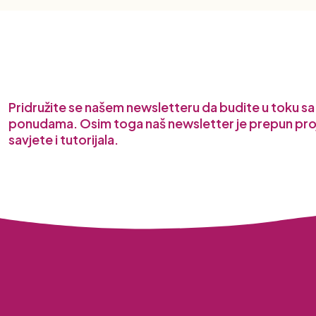
Pridružite se našem newsletteru da budite u toku s
ponudama. Osim toga naš newsletter je prepun pro
savjete i tutorijala.