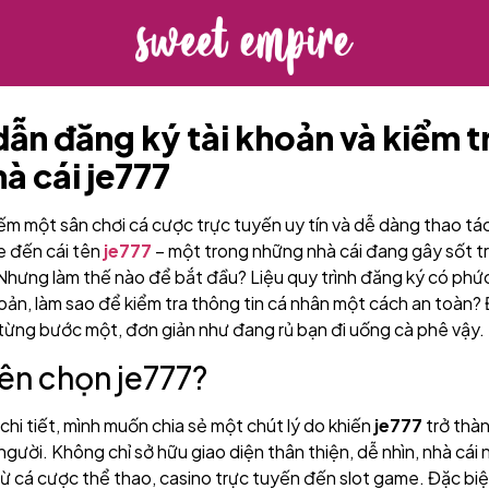
ẫn đăng ký tài khoản và kiểm t
nhà cái je777
ếm một sân chơi cá cược trực tuyến uy tín và dễ dàng thao tá
e đến cái tên
je777
– một trong những nhà cái đang gây sốt 
Nhưng làm thế nào để bắt đầu? Liệu quy trình đăng ký có phứ
hoản, làm sao để kiểm tra thông tin cá nhân một cách an toàn? 
ừng bước một, đơn giản như đang rủ bạn đi uống cà phê vậy.
nên chọn je777?
 chi tiết, mình muốn chia sẻ một chút lý do khiến
je777
trở thà
người. Không chỉ sở hữu giao diện thân thiện, dễ nhìn, nhà cái
 cá cược thể thao, casino trực tuyến đến slot game. Đặc biệ