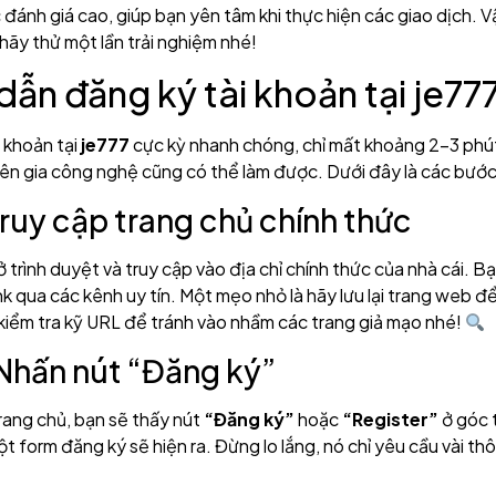
đánh giá cao, giúp bạn yên tâm khi thực hiện các giao dịch. V
hãy thử một lần trải nghiệm nhé!
ẫn đăng ký tài khoản tại je77
i khoản tại
je777
cực kỳ nhanh chóng, chỉ mất khoảng 2-3 phú
yên gia công nghệ cũng có thể làm được. Dưới đây là các bước 
Truy cập trang chủ chính thức
 trình duyệt và truy cập vào địa chỉ chính thức của nhà cái. B
nk qua các kênh uy tín. Một mẹo nhỏ là hãy lưu lại trang web đ
ớ kiểm tra kỹ URL để tránh vào nhầm các trang giả mạo nhé!
Nhấn nút “Đăng ký”
trang chủ, bạn sẽ thấy nút
“Đăng ký”
hoặc
“Register”
ở góc 
 form đăng ký sẽ hiện ra. Đừng lo lắng, nó chỉ yêu cầu vài thô