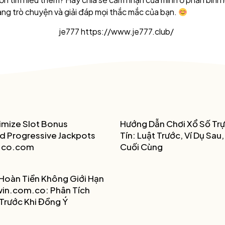
àng trò chuyện và giải đáp mọi thắc mắc của bạn.
imize Slot Bonus
Hướng Dẫn Chơi Xổ Số Tr
d Progressive Jackpots
Tín: Luật Trước, Ví Dụ Sau
.co.com
Cuối Cùng
Hoàn Tiền Không Giới Hạn
win.com.co: Phân Tích
Trước Khi Đồng Ý