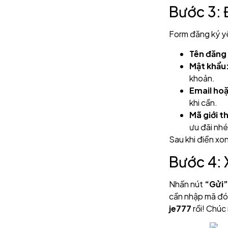
Bước 3: 
Form đăng ký y
Tên đăng
Mật khẩu
khoản.
Email hoặ
khi cần.
Mã giới t
ưu đãi nhé
Sau khi điền xon
Bước 4: 
Nhấn nút
“Gửi”
cần nhập mã đó 
je777
rồi! Chúc