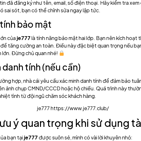
tin đã đăng ký như tên, email, số điện thoại. Hãy kiểm tra xem
 sai sót, bạn có thể chỉnh sửa ngay lập tức.
 tính bảo mật
lớn của
je777
là tính năng bảo mật hai lớp. Bạn nên kích hoạt
) để tăng cường an toàn. Điều này đặc biệt quan trọng nếu b
ền lớn. Đừng chủ quan nhé!
 danh tính (nếu cần)
ường hợp, nhà cái yêu cầu xác minh danh tính để đảm bảo tuân
 lên ảnh chụp CMND/CCCD hoặc hộ chiếu. Quá trình này thườn
nhiệt tình từ đội ngũ chăm sóc khách hàng.
ưu ý quan trọng khi sử dụng t
của bạn tại
je777
được suôn sẻ, mình có vài lời khuyên nhỏ: