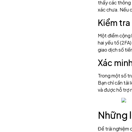
thấy các thông 
xác chưa. Nếu có
Kiểm tra
Một điểm cộng 
hai yếu tố (2FA
giao dịch số ti
Xác minh
Trong một số tr
Bạn chỉ cần tải
và được hỗ trợ 
Những l
Để trải nghiệm 