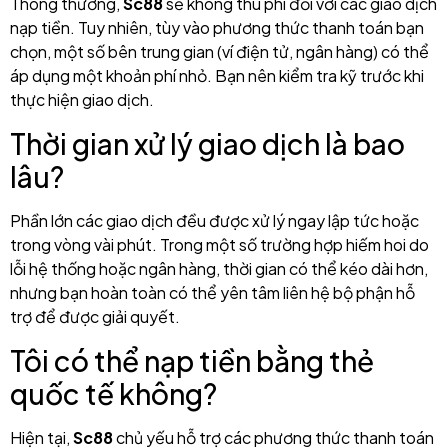
Thông thường,
Sc88
sẽ không thu phí đối với các giao dịch
nạp tiền. Tuy nhiên, tùy vào phương thức thanh toán bạn
chọn, một số bên trung gian (ví điện tử, ngân hàng) có thể
áp dụng một khoản phí nhỏ. Bạn nên kiểm tra kỹ trước khi
thực hiện giao dịch.
Thời gian xử lý giao dịch là bao
lâu?
Phần lớn các giao dịch đều được xử lý ngay lập tức hoặc
trong vòng vài phút. Trong một số trường hợp hiếm hoi do
lỗi hệ thống hoặc ngân hàng, thời gian có thể kéo dài hơn,
nhưng bạn hoàn toàn có thể yên tâm liên hệ bộ phận hỗ
trợ để được giải quyết.
Tôi có thể nạp tiền bằng thẻ
quốc tế không?
Hiện tại,
Sc88
chủ yếu hỗ trợ các phương thức thanh toán