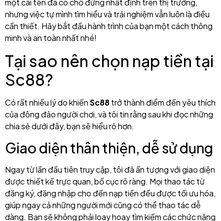
một cái tên đã có chỗ đứng nhất định trên thị trường,
nhưng việc tự mình tìm hiểu và trải nghiệm vẫn luôn là điều
cần thiết. Hãy bắt đầu hành trình của bạn một cách thông
minh và an toàn nhất nhé!
Tại sao nên chọn nạp tiền tại
Sc88?
Có rất nhiều lý do khiến
Sc88
trở thành điểm đến yêu thích
của đông đảo người chơi, và tôi tin rằng sau khi đọc những
chia sẻ dưới đây, bạn sẽ hiểu rõ hơn.
Giao diện thân thiện, dễ sử dụng
Ngay từ lần đầu tiên truy cập, tôi đã ấn tượng với giao diện
được thiết kế trực quan, bố cục rõ ràng. Mọi thao tác từ
đăng ký, đăng nhập cho đến nạp tiền đều được tối ưu hóa,
giúp ngay cả những người mới cũng có thể thao tác dễ
dàng. Bạn sẽ không phải loay hoay tìm kiếm các chức năng