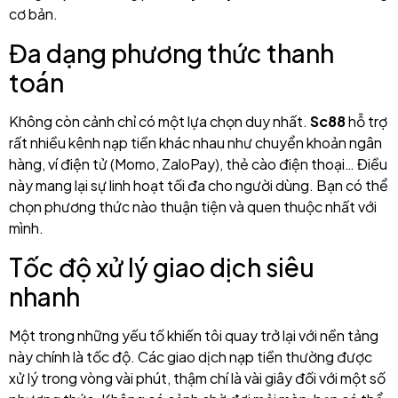
cơ bản.
Đa dạng phương thức thanh
toán
Không còn cảnh chỉ có một lựa chọn duy nhất.
Sc88
hỗ trợ
rất nhiều kênh nạp tiền khác nhau như chuyển khoản ngân
hàng, ví điện tử (Momo, ZaloPay), thẻ cào điện thoại… Điều
này mang lại sự linh hoạt tối đa cho người dùng. Bạn có thể
chọn phương thức nào thuận tiện và quen thuộc nhất với
mình.
Tốc độ xử lý giao dịch siêu
nhanh
Một trong những yếu tố khiến tôi quay trở lại với nền tảng
này chính là tốc độ. Các giao dịch nạp tiền thường được
xử lý trong vòng vài phút, thậm chí là vài giây đối với một số