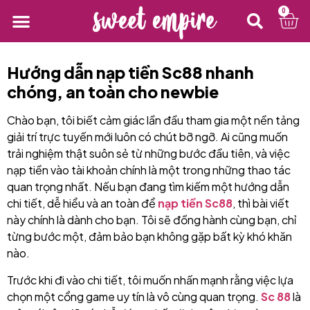
0
Hướng dẫn nạp tiền Sc88 nhanh
chóng, an toàn cho newbie
Chào bạn, tôi biết cảm giác lần đầu tham gia một nền tảng
giải trí trực tuyến mới luôn có chút bỡ ngỡ. Ai cũng muốn
trải nghiệm thật suôn sẻ từ những bước đầu tiên, và việc
nạp tiền vào tài khoản chính là một trong những thao tác
quan trọng nhất. Nếu bạn đang tìm kiếm một hướng dẫn
chi tiết, dễ hiểu và an toàn để
nạp tiền Sc88
, thì bài viết
này chính là dành cho bạn. Tôi sẽ đồng hành cùng bạn, chỉ
từng bước một, đảm bảo bạn không gặp bất kỳ khó khăn
nào.
Trước khi đi vào chi tiết, tôi muốn nhấn mạnh rằng việc lựa
chọn một cổng game uy tín là vô cùng quan trọng.
Sc 88
là