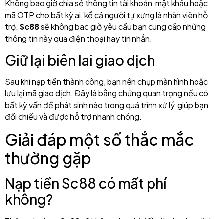
Không bao giờ chia sẻ thông tin tài khoản, mật khẩu hoặc
mã OTP cho bất kỳ ai, kể cả người tự xưng là nhân viên hỗ
trợ.
Sc88
sẽ không bao giờ yêu cầu bạn cung cấp những
thông tin này qua điện thoại hay tin nhắn.
Giữ lại biên lai giao dịch
Sau khi nạp tiền thành công, bạn nên chụp màn hình hoặc
lưu lại mã giao dịch. Đây là bằng chứng quan trọng nếu có
bất kỳ vấn đề phát sinh nào trong quá trình xử lý, giúp bạn
đối chiếu và được hỗ trợ nhanh chóng.
Giải đáp một số thắc mắc
thường gặp
Nạp tiền Sc88 có mất phí
không?