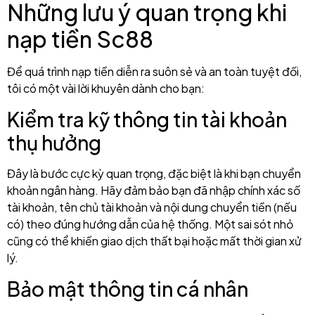
Những lưu ý quan trọng khi
nạp tiền Sc88
Để quá trình nạp tiền diễn ra suôn sẻ và an toàn tuyệt đối,
tôi có một vài lời khuyên dành cho bạn:
Kiểm tra kỹ thông tin tài khoản
thụ hưởng
Đây là bước cực kỳ quan trọng, đặc biệt là khi bạn chuyển
khoản ngân hàng. Hãy đảm bảo bạn đã nhập chính xác số
tài khoản, tên chủ tài khoản và nội dung chuyển tiền (nếu
có) theo đúng hướng dẫn của hệ thống. Một sai sót nhỏ
cũng có thể khiến giao dịch thất bại hoặc mất thời gian xử
lý.
Bảo mật thông tin cá nhân