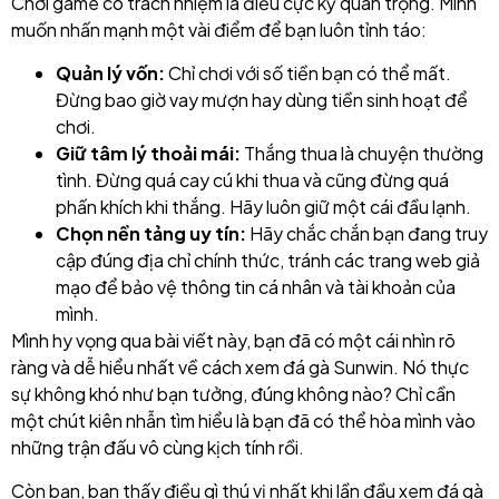
Chơi game có trách nhiệm là điều cực kỳ quan trọng. Mình
muốn nhấn mạnh một vài điểm để bạn luôn tỉnh táo:
Quản lý vốn:
Chỉ chơi với số tiền bạn có thể mất.
Đừng bao giờ vay mượn hay dùng tiền sinh hoạt để
chơi.
Giữ tâm lý thoải mái:
Thắng thua là chuyện thường
tình. Đừng quá cay cú khi thua và cũng đừng quá
phấn khích khi thắng. Hãy luôn giữ một cái đầu lạnh.
Chọn nền tảng uy tín:
Hãy chắc chắn bạn đang truy
cập đúng địa chỉ chính thức, tránh các trang web giả
mạo để bảo vệ thông tin cá nhân và tài khoản của
mình.
Mình hy vọng qua bài viết này, bạn đã có một cái nhìn rõ
ràng và dễ hiểu nhất về cách xem đá gà Sunwin. Nó thực
sự không khó như bạn tưởng, đúng không nào? Chỉ cần
một chút kiên nhẫn tìm hiểu là bạn đã có thể hòa mình vào
những trận đấu vô cùng kịch tính rồi.
Còn bạn, bạn thấy điều gì thú vị nhất khi lần đầu xem đá gà