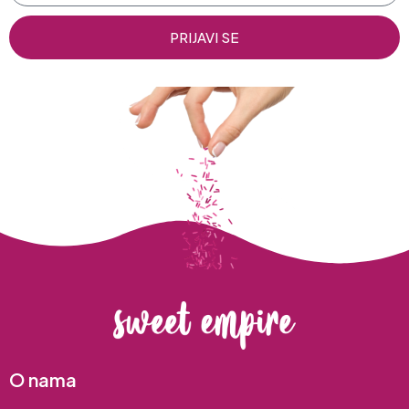
PRIJAVI SE
O nama