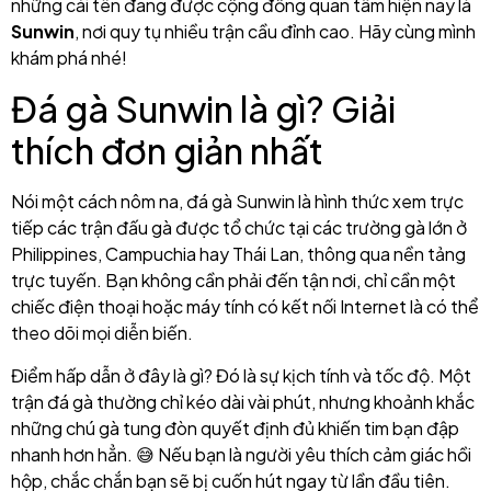
những cái tên đang được cộng đồng quan tâm hiện nay là
Sunwin
, nơi quy tụ nhiều trận cầu đỉnh cao. Hãy cùng mình
khám phá nhé!
Đá gà Sunwin là gì? Giải
thích đơn giản nhất
Nói một cách nôm na, đá gà Sunwin là hình thức xem trực
tiếp các trận đấu gà được tổ chức tại các trường gà lớn ở
Philippines, Campuchia hay Thái Lan, thông qua nền tảng
trực tuyến. Bạn không cần phải đến tận nơi, chỉ cần một
chiếc điện thoại hoặc máy tính có kết nối Internet là có thể
theo dõi mọi diễn biến.
Điểm hấp dẫn ở đây là gì? Đó là sự kịch tính và tốc độ. Một
trận đá gà thường chỉ kéo dài vài phút, nhưng khoảnh khắc
những chú gà tung đòn quyết định đủ khiến tim bạn đập
nhanh hơn hẳn. 😅 Nếu bạn là người yêu thích cảm giác hồi
hộp, chắc chắn bạn sẽ bị cuốn hút ngay từ lần đầu tiên.