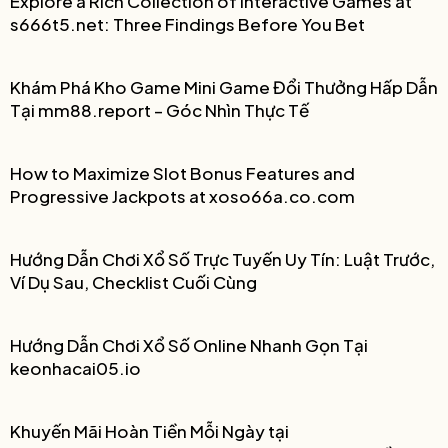
Explore a Rich Collection of Interactive Games at
s666t5.net: Three Findings Before You Bet
Khám Phá Kho Game Mini Game Đổi Thưởng Hấp Dẫn
Tại mm88.report – Góc Nhìn Thực Tế
How to Maximize Slot Bonus Features and
Progressive Jackpots at xoso66a.co.com
Hướng Dẫn Chơi Xổ Số Trực Tuyến Uy Tín: Luật Trước,
Ví Dụ Sau, Checklist Cuối Cùng
Hướng Dẫn Chơi Xổ Số Online Nhanh Gọn Tại
keonhacai05.io
Khuyến Mãi Hoàn Tiền Mỗi Ngày tại