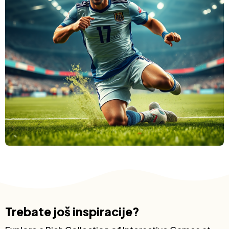
Trebate još inspiracije?