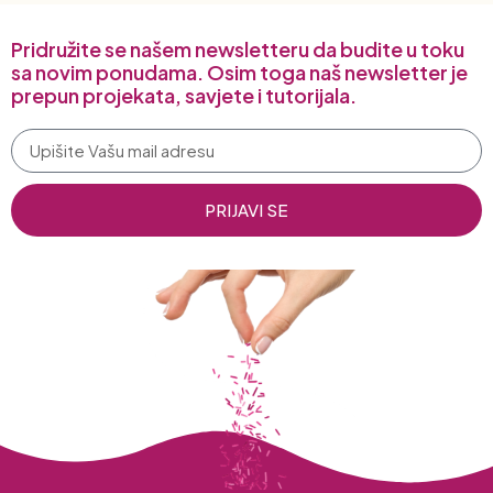
Pridružite se našem newsletteru da budite u toku
sa novim ponudama. Osim toga naš newsletter je
prepun projekata, savjete i tutorijala.
PRIJAVI SE