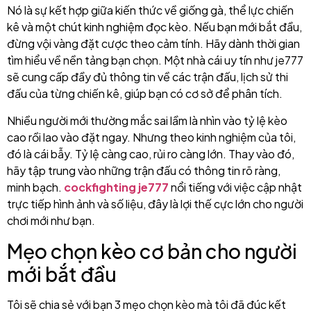
Nó là sự kết hợp giữa kiến thức về giống gà, thể lực chiến
kê và một chút kinh nghiệm đọc kèo. Nếu bạn mới bắt đầu,
đừng vội vàng đặt cược theo cảm tính. Hãy dành thời gian
tìm hiểu về nền tảng bạn chọn. Một nhà cái uy tín như je777
sẽ cung cấp đầy đủ thông tin về các trận đấu, lịch sử thi
đấu của từng chiến kê, giúp bạn có cơ sở để phân tích.
Nhiều người mới thường mắc sai lầm là nhìn vào tỷ lệ kèo
cao rồi lao vào đặt ngay. Nhưng theo kinh nghiệm của tôi,
đó là cái bẫy. Tỷ lệ càng cao, rủi ro càng lớn. Thay vào đó,
hãy tập trung vào những trận đấu có thông tin rõ ràng,
minh bạch.
cockfighting je777
nổi tiếng với việc cập nhật
trực tiếp hình ảnh và số liệu, đây là lợi thế cực lớn cho người
chơi mới như bạn.
Mẹo chọn kèo cơ bản cho người
mới bắt đầu
Tôi sẽ chia sẻ với bạn 3 mẹo chọn kèo mà tôi đã đúc kết