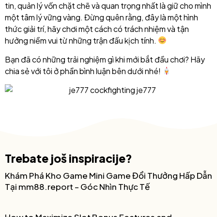
tin, quản lý vốn chặt chẽ và quan trọng nhất là giữ cho mình
một tâm lý vững vàng. Đừng quên rằng, đây là một hình
thức giải trí, hãy chơi một cách có trách nhiệm và tận
hưởng niềm vui từ những trận đấu kịch tính.
Bạn đã có những trải nghiệm gì khi mới bắt đầu chơi? Hãy
chia sẻ với tôi ở phần bình luận bên dưới nhé!
Trebate još inspiracije?
Khám Phá Kho Game Mini Game Đổi Thưởng Hấp Dẫn
Tại mm88.report – Góc Nhìn Thực Tế
How to Maximize Slot Bonus Features and