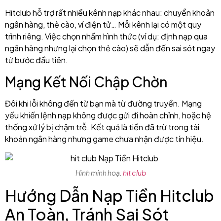
Hitclub hỗ trợ rất nhiều kênh nạp khác nhau: chuyển khoản
ngân hàng, thẻ cào, ví điện tử… Mỗi kênh lại có một quy
trình riêng. Việc chọn nhầm hình thức (ví dụ: định nạp qua
ngân hàng nhưng lại chọn thẻ cào) sẽ dẫn đến sai sót ngay
từ bước đầu tiên.
Mạng Kết Nối Chập Chờn
Đôi khi lỗi không đến từ bạn mà từ đường truyền. Mạng
yếu khiến lệnh nạp không được gửi đi hoàn chỉnh, hoặc hệ
thống xử lý bị chậm trễ. Kết quả là tiền đã trừ trong tài
khoản ngân hàng nhưng game chưa nhận được tín hiệu.
Hình minh hoạ:
hit club
Hướng Dẫn Nạp Tiền Hitclub
An Toàn, Tránh Sai Sót