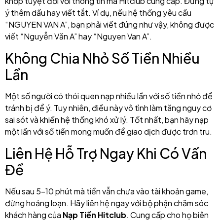
khớp tuyệt đối với thông tin mà Hitclub cung cấp. Đừng tự
ý thêm dấu hay viết tắt. Ví dụ, nếu hệ thống yêu cầu
“NGUYEN VAN A”, bạn phải viết đúng như vậy, không được
viết “Nguyễn Văn A” hay “Nguyen Van A”.
Không Chia Nhỏ Số Tiền Nhiều
Lần
Một số người có thói quen nạp nhiều lần với số tiền nhỏ để
tránh bị để ý. Tuy nhiên, điều này vô tình làm tăng nguy cơ
sai sót và khiến hệ thống khó xử lý. Tốt nhất, bạn hãy nạp
một lần với số tiền mong muốn để giao dịch được trơn tru.
Liên Hệ Hỗ Trợ Ngay Khi Có Vấn
Đề
Nếu sau 5-10 phút mà tiền vẫn chưa vào tài khoản game,
đừng hoảng loạn. Hãy liên hệ ngay với bộ phận chăm sóc
khách hàng của
Nạp Tiền Hitclub
. Cung cấp cho họ biên