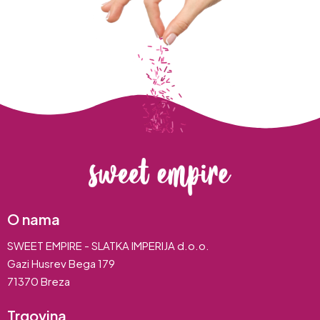
O nama
SWEET EMPIRE - SLATKA IMPERIJA d.o.o.
Gazi Husrev Bega 179
71370 Breza
Trgovina