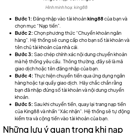
Hình minh hoạ: king88
Bước 1:
Đăng nhập vào tài khoản
king88
của bạn và
chọn mục “Nạp tiền”.
Bước 2:
Chọn phương thức “Chuyển khoản ngân
hàng”. Hệ thống sẽ cung cấp cho bạn số tài khoản và
tên chủ tài khoản của nhà cái.
Bước 3:
Sao chép chính xác nội dung chuyển khoản
mà hệ thống yêu cầu. Thông thường, đây sẽ là mã
giao dịch hoặc tên đăng nhập của bạn.
Bước 4:
Thực hiện chuyển tiền qua ứng dụng ngân
hàng hoặc tại quầy giao dịch. Hãy chắc chắn rằng
bạn đã nhập đúng số tài khoản và nội dung chuyển
khoản.
Bước 5:
Sau khi chuyển tiền, quay lại trang nạp tiền
của King88 và nhấn “Xác nhận”. Hệ thống sẽ tự động
kiểm tra và cộng tiền vào tài khoản của bạn.
Những lưu ý quan trọng khi nạp