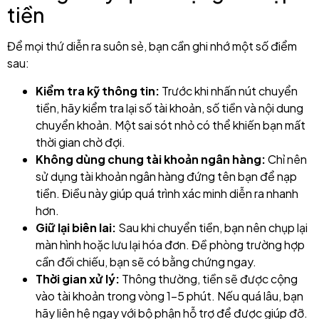
tiền
Để mọi thứ diễn ra suôn sẻ, bạn cần ghi nhớ một số điểm
sau:
Kiểm tra kỹ thông tin:
Trước khi nhấn nút chuyển
tiền, hãy kiểm tra lại số tài khoản, số tiền và nội dung
chuyển khoản. Một sai sót nhỏ có thể khiến bạn mất
thời gian chờ đợi.
Không dùng chung tài khoản ngân hàng:
Chỉ nên
sử dụng tài khoản ngân hàng đứng tên bạn để nạp
tiền. Điều này giúp quá trình xác minh diễn ra nhanh
hơn.
Giữ lại biên lai:
Sau khi chuyển tiền, bạn nên chụp lại
màn hình hoặc lưu lại hóa đơn. Đề phòng trường hợp
cần đối chiếu, bạn sẽ có bằng chứng ngay.
Thời gian xử lý:
Thông thường, tiền sẽ được cộng
vào tài khoản trong vòng 1-5 phút. Nếu quá lâu, bạn
hãy liên hệ ngay với bộ phận hỗ trợ để được giúp đỡ.