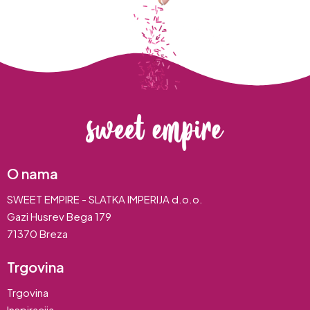
O nama
SWEET EMPIRE - SLATKA IMPERIJA d.o.o.
Gazi Husrev Bega 179
71370 Breza
Trgovina
Trgovina
Inspiracija