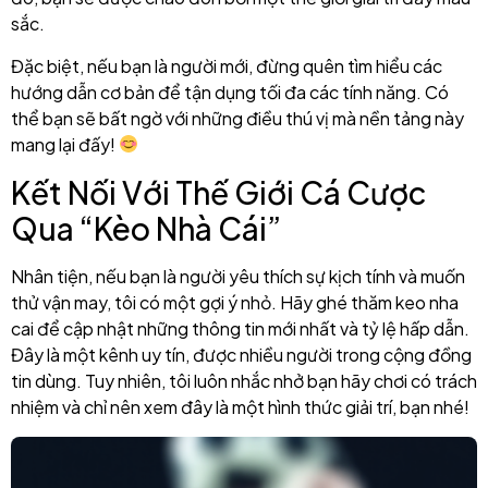
sắc.
Đặc biệt, nếu bạn là người mới, đừng quên tìm hiểu các
hướng dẫn cơ bản để tận dụng tối đa các tính năng. Có
thể bạn sẽ bất ngờ với những điều thú vị mà nền tảng này
mang lại đấy!
Kết Nối Với Thế Giới Cá Cược
Qua “Kèo Nhà Cái”
Nhân tiện, nếu bạn là người yêu thích sự kịch tính và muốn
thử vận may, tôi có một gợi ý nhỏ. Hãy ghé thăm keo nha
cai để cập nhật những thông tin mới nhất và tỷ lệ hấp dẫn.
Đây là một kênh uy tín, được nhiều người trong cộng đồng
tin dùng. Tuy nhiên, tôi luôn nhắc nhở bạn hãy chơi có trách
nhiệm và chỉ nên xem đây là một hình thức giải trí, bạn nhé!