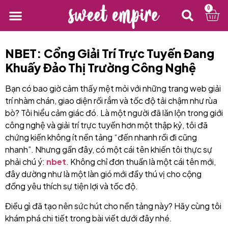
0
NBET: Cổng Giải Trí Trực Tuyến Đang
Khuấy Đảo Thị Trường Công Nghệ
Bạn có bao giờ cảm thấy mệt mỏi với những trang web giải
trí nhàm chán, giao diện rối rắm và tốc độ tải chậm như rùa
bò? Tôi hiểu cảm giác đó. Là một người đã lăn lộn trong giới
công nghệ và giải trí trực tuyến hơn một thập kỷ, tôi đã
chứng kiến không ít nền tảng “đến nhanh rồi đi cũng
nhanh”. Nhưng gần đây, có một cái tên khiến tôi thực sự
phải chú ý:
nbet
. Không chỉ đơn thuần là một cái tên mới,
đây dường như là một làn gió mới đầy thú vị cho cộng
đồng yêu thích sự tiện lợi và tốc độ.
Điều gì đã tạo nên sức hút cho nền tảng này? Hãy cùng tôi
khám phá chi tiết trong bài viết dưới đây nhé.