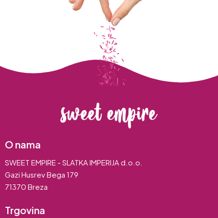
O nama
SWEET EMPIRE - SLATKA IMPERIJA d.o.o.
Gazi Husrev Bega 179
71370 Breza
Trgovina