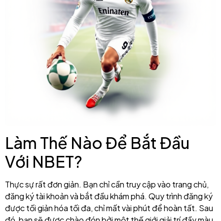
Làm Thế Nào Để Bắt Đầu
Với NBET?
Thực sự rất đơn giản. Bạn chỉ cần truy cập vào trang chủ,
đăng ký tài khoản và bắt đầu khám phá. Quy trình đăng ký
được tối giản hóa tối đa, chỉ mất vài phút để hoàn tất. Sau
đó, bạn sẽ được chào đón bởi một thế giới giải trí đầy màu