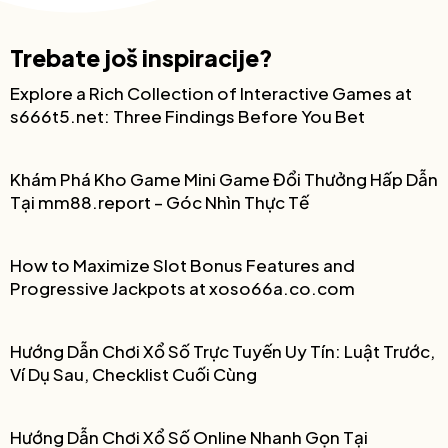
Trebate još inspiracije?
Explore a Rich Collection of Interactive Games at
s666t5.net: Three Findings Before You Bet
Khám Phá Kho Game Mini Game Đổi Thưởng Hấp Dẫn
Tại mm88.report – Góc Nhìn Thực Tế
How to Maximize Slot Bonus Features and
Progressive Jackpots at xoso66a.co.com
Hướng Dẫn Chơi Xổ Số Trực Tuyến Uy Tín: Luật Trước,
Ví Dụ Sau, Checklist Cuối Cùng
Hướng Dẫn Chơi Xổ Số Online Nhanh Gọn Tại