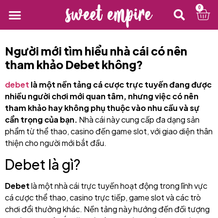
0
Người mới tìm hiểu nhà cái có nên
tham khảo Debet không?
debet
là một nền tảng cá cược trực tuyến đang được
nhiều người chơi mới quan tâm, nhưng việc có nên
tham khảo hay không phụ thuộc vào nhu cầu và sự
cẩn trọng của bạn.
Nhà cái này cung cấp đa dạng sản
phẩm từ thể thao, casino đến game slot, với giao diện thân
thiện cho người mới bắt đầu.
Debet là gì?
Debet
là một nhà cái trực tuyến hoạt động trong lĩnh vực
cá cược thể thao, casino trực tiếp, game slot và các trò
chơi đổi thưởng khác. Nền tảng này hướng đến đối tượng