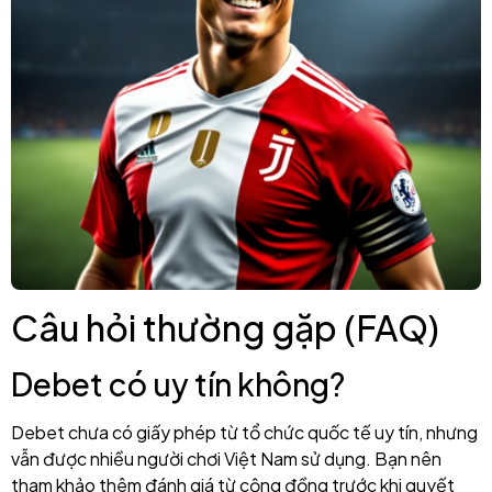
Câu hỏi thường gặp (FAQ)
Debet có uy tín không?
Debet chưa có giấy phép từ tổ chức quốc tế uy tín, nhưng
vẫn được nhiều người chơi Việt Nam sử dụng. Bạn nên
tham khảo thêm đánh giá từ cộng đồng trước khi quyết