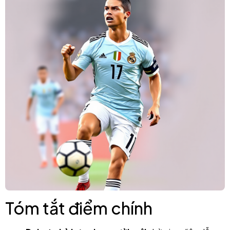
Tóm tắt điểm chính