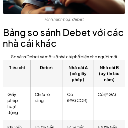
Hình minh hoạ: debet
Bảng so sánh Debet với các
nhà cái khác
So sánh Debet và một số nhà cái phổ biến cho người mới
Tiêu chí
Debet
Nhà cái A
Nhà cái B
(có giấy
(uy tín lâu
phép)
năm)
Giấy
Chưa rõ
Có
Có (MGA)
phép
ràng
(PAGCOR)
hoạt
động
Khuyến
100% tiền
50% tiền
100% tiền