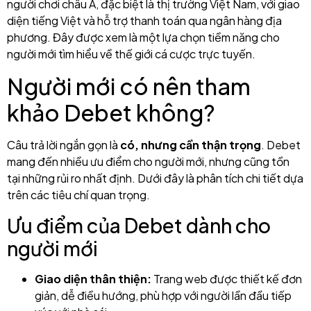
người chơi châu Á, đặc biệt là thị trường Việt Nam, với giao
diện tiếng Việt và hỗ trợ thanh toán qua ngân hàng địa
phương. Đây được xem là một lựa chọn tiềm năng cho
người mới tìm hiểu về thế giới cá cược trực tuyến.
Người mới có nên tham
khảo Debet không?
Câu trả lời ngắn gọn là
có, nhưng cần thận trọng
. Debet
mang đến nhiều ưu điểm cho người mới, nhưng cũng tồn
tại những rủi ro nhất định. Dưới đây là phân tích chi tiết dựa
trên các tiêu chí quan trọng.
Ưu điểm của Debet dành cho
người mới
Giao diện thân thiện:
Trang web được thiết kế đơn
giản, dễ điều hướng, phù hợp với người lần đầu tiếp