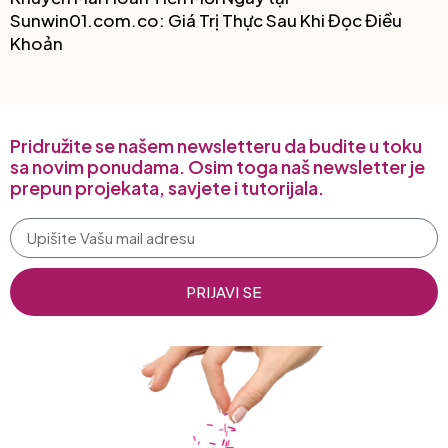
Sunwin01.com.co: Giá Trị Thực Sau Khi Đọc Điều
Khoản
Pridružite se našem newsletteru da budite u toku
sa novim ponudama. Osim toga naš newsletter je
prepun projekata, savjete i tutorijala.
PRIJAVI SE