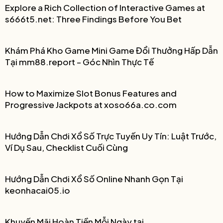
Explore a Rich Collection of Interactive Games at
s666t5.net: Three Findings Before You Bet
Khám Phá Kho Game Mini Game Đổi Thưởng Hấp Dẫn
Tại mm88.report – Góc Nhìn Thực Tế
How to Maximize Slot Bonus Features and
Progressive Jackpots at xoso66a.co.com
Hướng Dẫn Chơi Xổ Số Trực Tuyến Uy Tín: Luật Trước,
Ví Dụ Sau, Checklist Cuối Cùng
Hướng Dẫn Chơi Xổ Số Online Nhanh Gọn Tại
keonhacai05.io
Khuyến Mãi Hoàn Tiền Mỗi Ngày tại