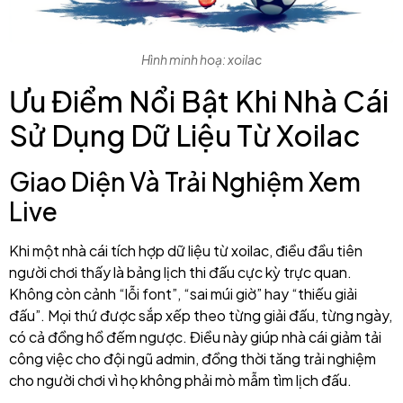
Hình minh hoạ: xoilac
Ưu Điểm Nổi Bật Khi Nhà Cái
Sử Dụng Dữ Liệu Từ Xoilac
Giao Diện Và Trải Nghiệm Xem
Live
Khi một nhà cái tích hợp dữ liệu từ xoilac, điều đầu tiên
người chơi thấy là bảng lịch thi đấu cực kỳ trực quan.
Không còn cảnh “lỗi font”, “sai múi giờ” hay “thiếu giải
đấu”. Mọi thứ được sắp xếp theo từng giải đấu, từng ngày,
có cả đồng hồ đếm ngược. Điều này giúp nhà cái giảm tải
công việc cho đội ngũ admin, đồng thời tăng trải nghiệm
cho người chơi vì họ không phải mò mẫm tìm lịch đấu.