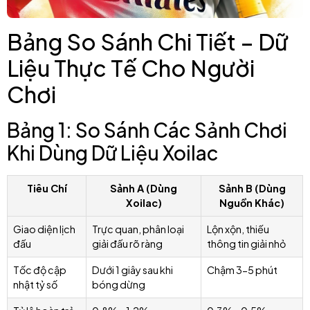
Bảng So Sánh Chi Tiết – Dữ
Liệu Thực Tế Cho Người
Chơi
Bảng 1: So Sánh Các Sảnh Chơi
Khi Dùng Dữ Liệu Xoilac
Tiêu Chí
Sảnh A (Dùng
Sảnh B (Dùng
Xoilac)
Nguồn Khác)
Giao diện lịch
Trực quan, phân loại
Lộn xộn, thiếu
đấu
giải đấu rõ ràng
thông tin giải nhỏ
Tốc độ cập
Dưới 1 giây sau khi
Chậm 3-5 phút
nhật tỷ số
bóng dừng