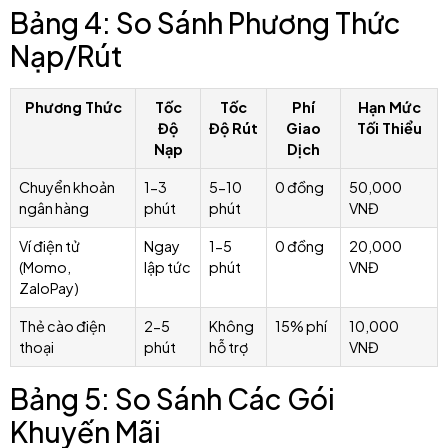
Bảng 4: So Sánh Phương Thức
Nạp/Rút
Phương Thức
Tốc
Tốc
Phí
Hạn Mức
Độ
Độ Rút
Giao
Tối Thiểu
Nạp
Dịch
Chuyển khoản
1-3
5-10
0 đồng
50,000
ngân hàng
phút
phút
VNĐ
Ví điện tử
Ngay
1-5
0 đồng
20,000
(Momo,
lập tức
phút
VNĐ
ZaloPay)
Thẻ cào điện
2-5
Không
15% phí
10,000
thoại
phút
hỗ trợ
VNĐ
Bảng 5: So Sánh Các Gói
Khuyến Mãi