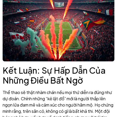
Kết Luận: Sự Hấp Dẫn Của
Những Điều Bất Ngờ
Thể thao sẽ thật nhàm chán nếu mọi thứ diễn ra đúng như
dự đoán. Chính những “kẻ lật đổ” mới là người thắp lên
ngọn lửa đam mê và cảm xúc cho người hâm mộ. Họ chứng
minh rằng, trên sân cỏ, không có gì là bất khả thi. Một đội