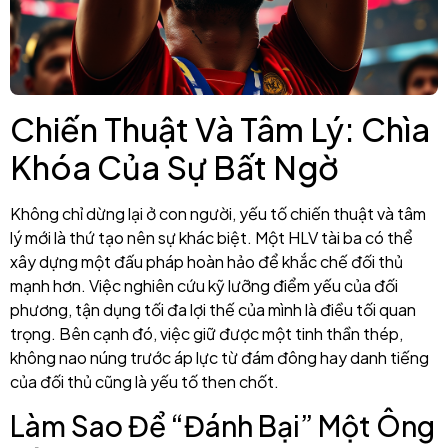
Chiến Thuật Và Tâm Lý: Chìa
Khóa Của Sự Bất Ngờ
Không chỉ dừng lại ở con người, yếu tố chiến thuật và tâm
lý mới là thứ tạo nên sự khác biệt. Một HLV tài ba có thể
xây dựng một đấu pháp hoàn hảo để khắc chế đối thủ
mạnh hơn. Việc nghiên cứu kỹ lưỡng điểm yếu của đối
phương, tận dụng tối đa lợi thế của mình là điều tối quan
trọng. Bên cạnh đó, việc giữ được một tinh thần thép,
không nao núng trước áp lực từ đám đông hay danh tiếng
của đối thủ cũng là yếu tố then chốt.
Làm Sao Để “Đánh Bại” Một Ông