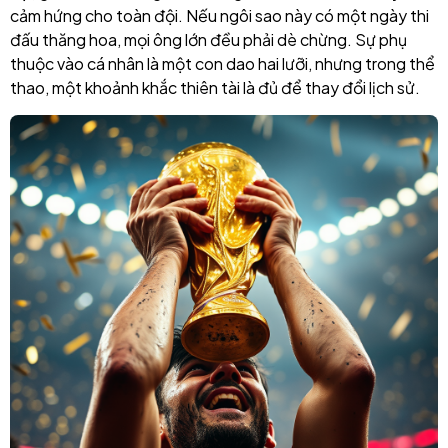
cảm hứng cho toàn đội. Nếu ngôi sao này có một ngày thi
đấu thăng hoa, mọi ông lớn đều phải dè chừng. Sự phụ
thuộc vào cá nhân là một con dao hai lưỡi, nhưng trong thể
thao, một khoảnh khắc thiên tài là đủ để thay đổi lịch sử.