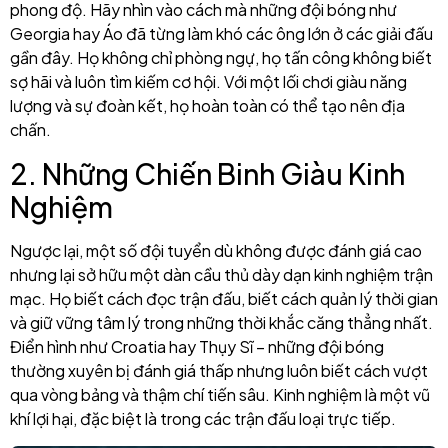
phong độ. Hãy nhìn vào cách mà những đội bóng như
Georgia hay Áo đã từng làm khó các ông lớn ở các giải đấu
gần đây. Họ không chỉ phòng ngự, họ tấn công không biết
sợ hãi và luôn tìm kiếm cơ hội. Với một lối chơi giàu năng
lượng và sự đoàn kết, họ hoàn toàn có thể tạo nên địa
chấn.
2. Những Chiến Binh Giàu Kinh
Nghiệm
Ngược lại, một số đội tuyển dù không được đánh giá cao
nhưng lại sở hữu một dàn cầu thủ dày dạn kinh nghiệm trận
mạc. Họ biết cách đọc trận đấu, biết cách quản lý thời gian
và giữ vững tâm lý trong những thời khắc căng thẳng nhất.
Điển hình như Croatia hay Thụy Sĩ – những đội bóng
thường xuyên bị đánh giá thấp nhưng luôn biết cách vượt
qua vòng bảng và thậm chí tiến sâu. Kinh nghiệm là một vũ
khí lợi hại, đặc biệt là trong các trận đấu loại trực tiếp.