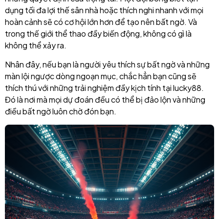
dụng tối đa lợi thế sân nhà hoặc thích nghi nhanh với mọi
hoàn cảnh sẽ có cơ hội lớn hơn để tạo nên bất ngờ. Và
trong thế giới thể thao đầy biến động, không có gì là
không thể xảy ra.
Nhân đây, nếu bạn là người yêu thích sự bất ngờ và những
màn lội ngược dòng ngoạn mục, chắc hẳn bạn cũng sẽ
thích thú với những trải nghiệm đầy kịch tính tại lucky88.
Đó là nơi mà mọi dự đoán đều có thể bị đảo lộn và những
điều bất ngờ luôn chờ đón bạn.