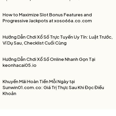
How to Maximize Slot Bonus Features and
Progressive Jackpots at xoso66a.co.com
Hướng Dẫn Chơi Xổ Số Trực Tuyến Uy Tín: Luật Trước,
Ví Dụ Sau, Checklist Cuối Cùng
Hướng Dẫn Chơi Xổ Số Online Nhanh Gọn Tại
keonhacai05.io
Khuyến Mãi Hoàn Tiền Mỗi Ngày tại
Sunwin01.com.co: Giá Trị Thực Sau Khi Đọc Điều
Khoản