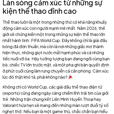
Làn sóng cảm xúc từ những sự
kiện thể thao đỉnh cao
Thể thao luôn là một trong những thứ có khả năng khuấy
động cảm xúc con người mạnh mẽ nhất. Năm 2026, thế
giới sẽ chứng kiến một trong những sự kiện thể thao lớn
nhất hành tinh: FIFA World Cup. Đây không chỉ là giải đấu
bóng đá đơn thuần, mà còn là nơi những giấc mơ thành
hiện thực, những giọt nước mắt hạnh phúc và cả những
tiếc nuối vỡ òa. Hãy tưởng tượng bạn đang ngồi cùng bạn
bè, chiếc TV lớn trước mặt, và một pha ghi bàn quyết định
ở phút cuối cùng làm rung chuyển cả căn phòng. Cảm xúc
lúc đó thật khó tả, phải không nào?
Không chỉ có World Cup, các giải đấu thể thao điện tử
(esports) cũng đang ngày càng chiếm lĩnh trái tim của giới
trẻ. Những trận chung kết Liên Minh Huyền Thoại hay
Valorant hứa hẹn sẽ mang đến những màn rượt đuổi tỷ số
nghẹt thở. Nếu bạn là một game thủ, chắc chắn bạn hiểu