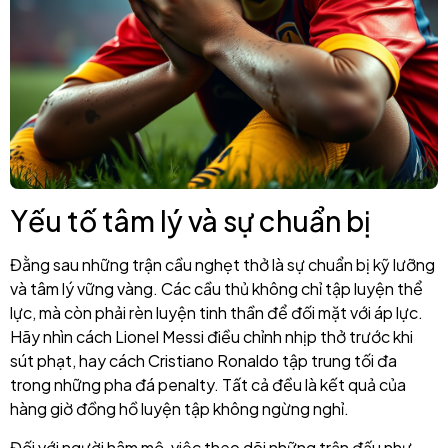
Yếu tố tâm lý và sự chuẩn bị
Đằng sau những trận cầu nghẹt thở là sự chuẩn bị kỹ lưỡng
và tâm lý vững vàng. Các cầu thủ không chỉ tập luyện thể
lực, mà còn phải rèn luyện tinh thần để đối mặt với áp lực.
Hãy nhìn cách Lionel Messi điều chỉnh nhịp thở trước khi
sút phạt, hay cách Cristiano Ronaldo tập trung tối đa
trong những pha đá penalty. Tất cả đều là kết quả của
hàng giờ đồng hồ luyện tập không ngừng nghỉ.
Đối với người hâm mộ, việc theo dõi những trận đấu như