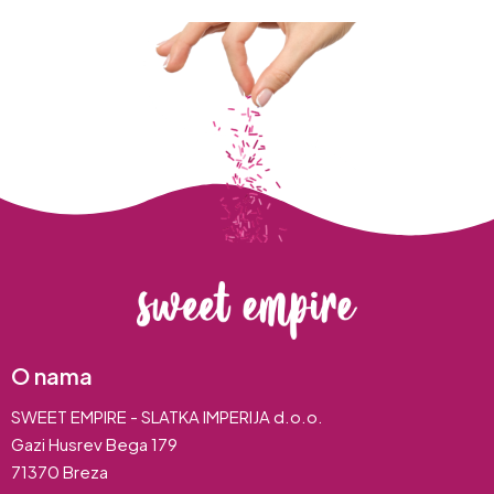
O nama
SWEET EMPIRE - SLATKA IMPERIJA d.o.o.
Gazi Husrev Bega 179
71370 Breza