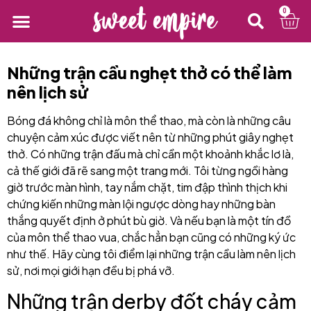
0
Những trận cầu nghẹt thở có thể làm
nên lịch sử
Bóng đá không chỉ là môn thể thao, mà còn là những câu
chuyện cảm xúc được viết nên từ những phút giây nghẹt
thở. Có những trận đấu mà chỉ cần một khoảnh khắc lơ là,
cả thế giới đã rẽ sang một trang mới. Tôi từng ngồi hàng
giờ trước màn hình, tay nắm chặt, tim đập thình thịch khi
chứng kiến những màn lội ngược dòng hay những bàn
thắng quyết định ở phút bù giờ. Và nếu bạn là một tín đồ
của môn thể thao vua, chắc hẳn bạn cũng có những ký ức
như thế. Hãy cùng tôi điểm lại những trận cầu làm nên lịch
sử, nơi mọi giới hạn đều bị phá vỡ.
Những trận derby đốt cháy cảm