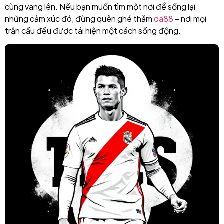
cùng vang lên. Nếu bạn muốn tìm một nơi để sống lại
những cảm xúc đó, đừng quên ghé thăm
da88
– nơi mọi
trận cầu đều được tái hiện một cách sống động.