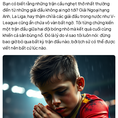
Bạn có biết rằng những trận cầu nghẹt thở nhất thường
đến từ những giải đấu không ai ngờ tới? Giải Ngoại hạng
Anh, La Liga, hay thậm chí là các giải đấu trong nước như V-
League cũng ẩn chứa vô vàn bất ngờ. Tôi từng chứng kiến
một trận đấu giữa hai đội bóng nhỏ mà kết quả cuối cùng
khiến cả sân bùng nổ. Đó là lý do vì sao tôi luôn nói: đừng
bao giờ bỏ qua bất kỳ trận đấu nào, bởi lịch sử có thể được
viết nên bất cứ lúc nào.