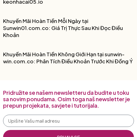
keonhacai05.io
Khuyến Mãi Hoàn Tiền Mỗi Ngày tại
Sunwin01.com.co: Giá Trị Thực Sau Khi Đọc Điều
Khoản
Khuyến Mãi Hoàn Tiền Không Giới Hạn tại sunwin-
win.com.co: Phân Tích Điều Khoản Trước Khi Đồng Ý
Pridružite se našem newsletteru da budite u toku
sa novim ponudama. Osim toga naš newsletter je
prepun projekata, savjete i tutorijala.