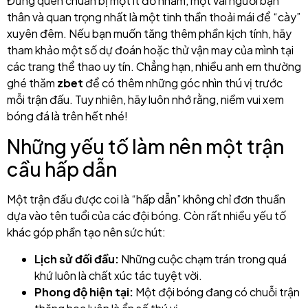
Đừng quên chuẩn bị một ít đồ nhắm, một vài người bạn
thân và quan trọng nhất là một tinh thần thoải mái để “cày”
xuyên đêm. Nếu bạn muốn tăng thêm phần kịch tính, hãy
tham khảo một số dự đoán hoặc thử vận may của mình tại
các trang thể thao uy tín. Chẳng hạn, nhiều anh em thường
ghé thăm
zbet
để có thêm những góc nhìn thú vị trước
mỗi trận đấu. Tuy nhiên, hãy luôn nhớ rằng, niềm vui xem
bóng đá là trên hết nhé!
Những yếu tố làm nên một trận
cầu hấp dẫn
Một trận đấu được coi là “hấp dẫn” không chỉ đơn thuần
dựa vào tên tuổi của các đội bóng. Còn rất nhiều yếu tố
khác góp phần tạo nên sức hút:
Lịch sử đối đầu:
Những cuộc chạm trán trong quá
khứ luôn là chất xúc tác tuyệt vời.
Phong độ hiện tại:
Một đội bóng đang có chuỗi trận