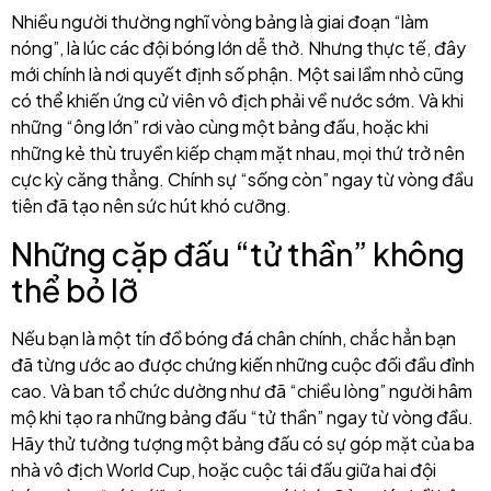
Nhiều người thường nghĩ vòng bảng là giai đoạn “làm
nóng”, là lúc các đội bóng lớn dễ thở. Nhưng thực tế, đây
mới chính là nơi quyết định số phận. Một sai lầm nhỏ cũng
có thể khiến ứng cử viên vô địch phải về nước sớm. Và khi
những “ông lớn” rơi vào cùng một bảng đấu, hoặc khi
những kẻ thù truyền kiếp chạm mặt nhau, mọi thứ trở nên
cực kỳ căng thẳng. Chính sự “sống còn” ngay từ vòng đầu
tiên đã tạo nên sức hút khó cưỡng.
Những cặp đấu “tử thần” không
thể bỏ lỡ
Nếu bạn là một tín đồ bóng đá chân chính, chắc hẳn bạn
đã từng ước ao được chứng kiến những cuộc đối đầu đỉnh
cao. Và ban tổ chức dường như đã “chiều lòng” người hâm
mộ khi tạo ra những bảng đấu “tử thần” ngay từ vòng đầu.
Hãy thử tưởng tượng một bảng đấu có sự góp mặt của ba
nhà vô địch World Cup, hoặc cuộc tái đấu giữa hai đội