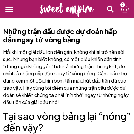
0
Những trận đấu được dự đoán hấp
dẫn ngay từ vòng bảng
Mỗi khi một giải đấu lớn đến gần, không khí lại trở nên sôi
sục. Nhưng bạn biết không, có một điều khiến dân tình
“đứng ngồi không yên” hơn cả những trận chung kết, đó
chính là những cặp đấu ngay từ vòng bảng. Cảm giác như
đang xem một bộ phim bom tấn mà phút đầu tiên đã cao
trào vậy. Hãy cùng tôi điểm qua những trận cầu được dự
đoán sẽ khiến chúng ta phải “nín thở” ngay từ những ngày
đầu tiên của giải đấu nhé!
Tại sao vòng bảng lại “nóng”
đến vậy?