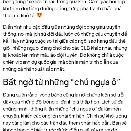
bóng từng “xé lưới” nhau trong quá khứ. Cảm giác hồi hộp
khi theo dõi từng đường bóng, từng pha tranh chấp quả
thực rất khó tả.
Điển hình như cặp đấu giữa những đội bóng giàu truyền
thống, nơi mà lịch sử đối đầu luôn có những câu chuyện để
kể. Hay những cuộc so tài giữa các ngôi sao hàng đầu thế
giới, những người đang chơi cho các CLB khác nhau nhưng
lại khoác lên mình màu áo đội tuyển. Đó không chỉ là cuộc
chiến vì danh dự quốc gia, mà còn là màn trình diễn của
những cá nhân xuất sắc nhất.
Bất ngờ từ những “chú ngựa ô”
Đừng quên rằng, vòng bảng cũng là nơi chứng kiến sự trỗi
dậy của những đội bóng bị đánh giá thấp hơn. Lịch sử đã
chứng minh, không ít lần những “chú ngựa ô” đã làm nên
chuyện, khiến các ông lớn phải ôm hận. Chính sự khó lường
này càng làm cho các trận đấu thêm phần hấp dẫn. Bạn sẽ
không bao giờ biết trước được điều gì sẽ xảy ra, và đó