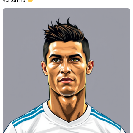
với tôi nhé!