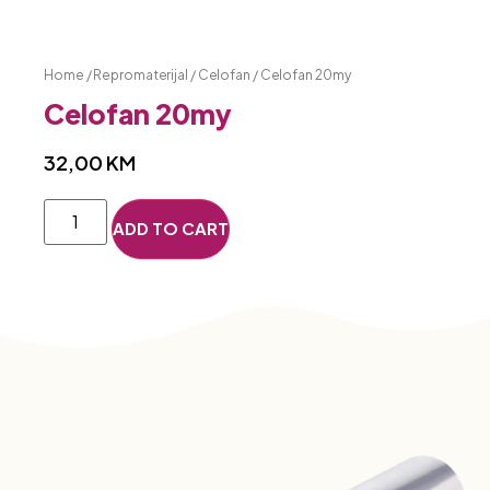
Home
/
Repromaterijal
/
Celofan
/ Celofan 20my
Celofan 20my
32,00
KM
ADD TO CART