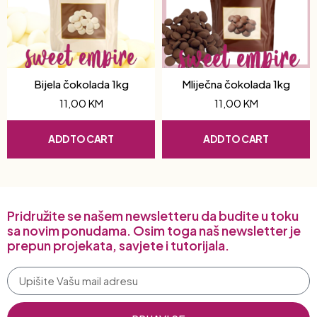
Bijela čokolada 1kg
Mliječna čokolada 1kg
11,00
KM
11,00
KM
ADD TO CART
ADD TO CART
Pridružite se našem newsletteru da budite u toku
sa novim ponudama. Osim toga naš newsletter je
prepun projekata, savjete i tutorijala.