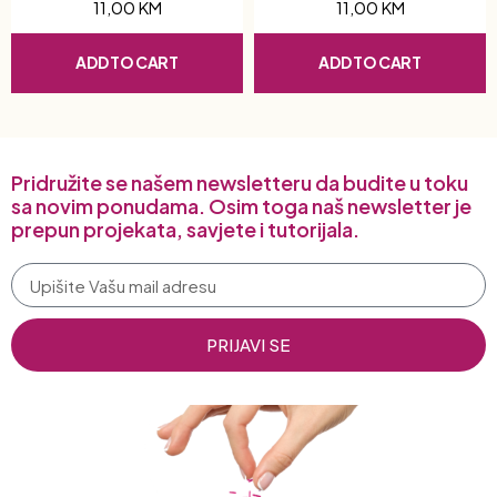
11,00
KM
11,00
KM
ADD TO CART
ADD TO CART
Pridružite se našem newsletteru da budite u toku
sa novim ponudama. Osim toga naš newsletter je
prepun projekata, savjete i tutorijala.
PRIJAVI SE