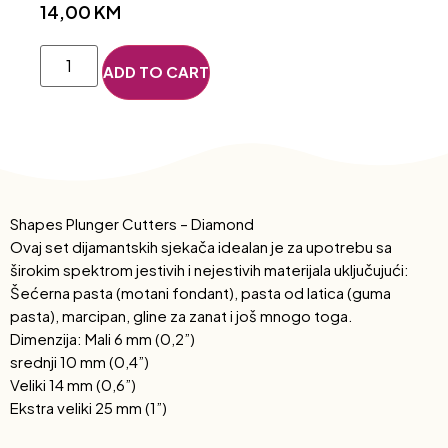
14,00
KM
ADD TO CART
Shapes Plunger Cutters – Diamond
Ovaj set dijamantskih sjekača idealan je za upotrebu sa
širokim spektrom jestivih i nejestivih materijala uključujući:
Šećerna pasta (motani fondant), pasta od latica (guma
pasta), marcipan, gline za zanat i još mnogo toga.
Dimenzija: Mali 6 mm (0,2”)
srednji 10 mm (0,4”)
Veliki 14 mm (0,6”)
Ekstra veliki 25 mm (1”)