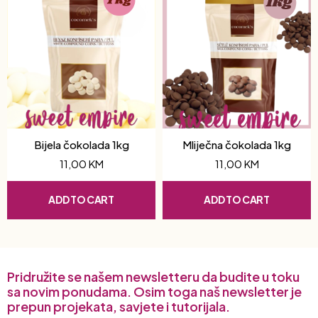
Bijela čokolada 1kg
Mliječna čokolada 1kg
11,00
KM
11,00
KM
ADD TO CART
ADD TO CART
Pridružite se našem newsletteru da budite u toku
sa novim ponudama. Osim toga naš newsletter je
prepun projekata, savjete i tutorijala.