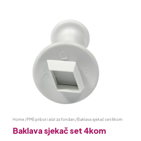
Home
/
PME pribor i alat za fondan
/ Baklava sjekač set 4kom
Baklava sjekač set 4kom