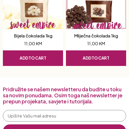
Bijela čokolada 1kg
Mliječna čokolada 1kg
11,00
KM
11,00
KM
ADD TO CART
ADD TO CART
Pridružite se našem newsletteru da budite u toku
sa novim ponudama. Osim toga naš newsletter je
prepun projekata, savjete i tutorijala.