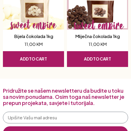
Bijela čokolada 1kg
Mliječna čokolada 1kg
11,00
KM
11,00
KM
ADD TO CART
ADD TO CART
Pridružite se našem newsletteru da budite u toku
sa novim ponudama. Osim toga naš newsletter je
prepun projekata, savjete i tutorijala.