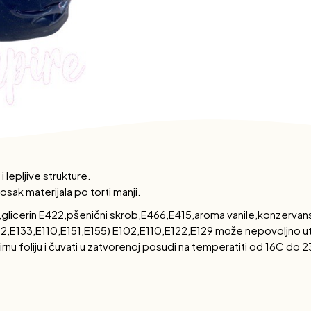
 lepljive strukture.
osak materijala po torti manji.
st,glicerin E422,pšenični skrob,E466,E415,aroma vanile,konzerva
2,E133,E110,E151,E155) E102,E110,E122,E129 može nepovoljno uti
rnu foliju i čuvati u zatvorenoj posudi na temperatiti od 16C do 