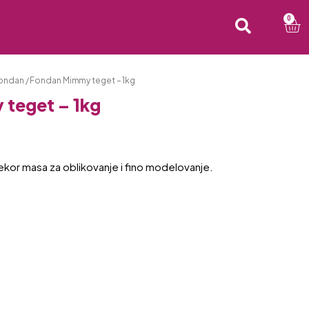
0
ondan
/ Fondan Mimmy teget – 1kg
teget – 1kg
kor masa za oblikovanje i fino modelovanje.