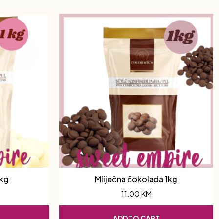
1kg
Mliječna čokolada 1kg
11,00
KM
ADD TO CART