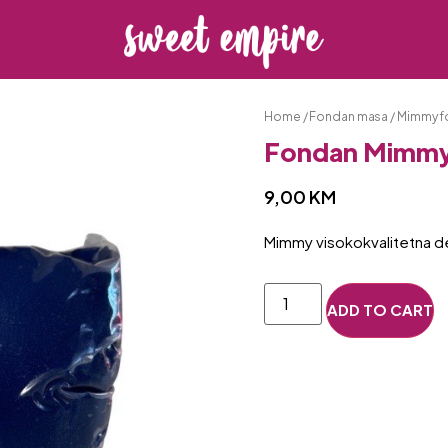
Home
/
Fondan masa
/
Mimmy f
Fondan Mimmy 
9,00
KM
Mimmy visokokvalitetna de
ADD TO CART