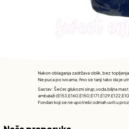
Nakon oblaganja zadržava oblik, bez topljenja i
Ne puca po ivicama, fino se tanji tako da je utr
Sastav: Šećer,glukozni sirup,voda,biljna ma
ambalaži (E153,E160,E150,E171,E129,E122,E10
Fondan koji se ne upotrebi odmah uviti u prozi