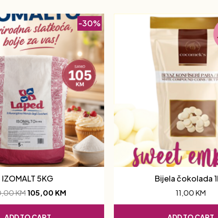
-30%
IZOMALT 5KG
Bijela čokolada 
0,00
KM
105,00
KM
11,00
KM
ADD TO CART
ADD TO CART