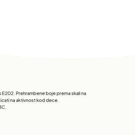
ns E202. Prehrambene boje prema skali na
cati na aktivnost kod dece.
23C.