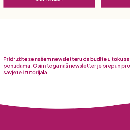
Pridružite se našem newsletteru da budite u toku s
ponudama. Osim toga naš newsletter je prepun pro
savjete i tutorijala.