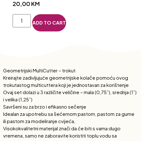
20,00
KM
ADD TO CART
Geometrijski MultiCutter – trokut
Kreirajte zadivljujuće geometrijske kolače pomoću ovog
trokutastog multicuttera koji je jednostavan za korištenje
Ovaj set dolazi u 3 različite veličine – mala (0,75”), srednja (1”)
i velika (1,25”)
Savršeni su za brzo i efikasno sečenje
Idealan za upotrebu sa šećernom pastom, pastom za gume
ili pastom za modeliranje cvijeća,
Visokokvalitetni materijal znači da će biti s vama dugo
vremena, samo ne zaboravite koristiti toplu vodu sa