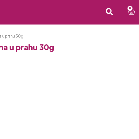
0
 u prahu 30g
a u prahu 30g