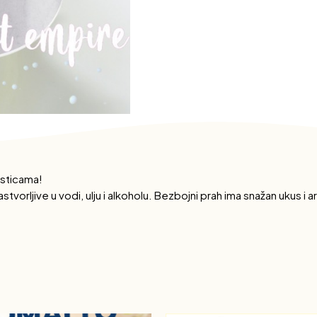
asticama!
vorljive u vodi, ulju i alkoholu. Bezbojni prah ima snažan ukus i 