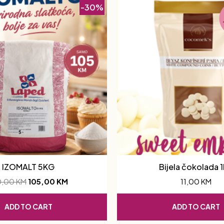
-30%
IZOMALT 5KG
Bijela čokolada 
0,00
KM
105,00
KM
11,00
KM
ADD TO CART
ADD TO CART