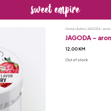
Home
/
Aditivi
/ JAGODA – aroma
JAGODA – arom
12,00
KM
Out of stock