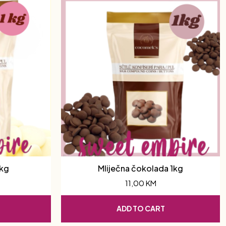
1kg
Mliječna čokolada 1kg
11,00
KM
ADD TO CART