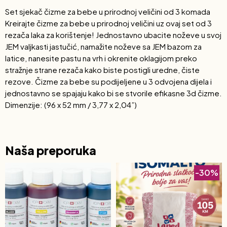
Set sjekač čizme za bebe u prirodnoj veličini od 3 komada
Kreirajte čizme za bebe u prirodnoj veličini uz ovaj set od 3
rezača laka za korištenje! Jednostavno ubacite noževe u svoj
JEM valjkasti jastučić, namažite noževe sa JEM bazom za
latice, nanesite pastu na vrh i okrenite oklagijom preko
stražnje strane rezača kako biste postigli uredne, čiste
rezove. Čizme za bebe su podijeljene u 3 odvojena dijela i
jednostavno se spajaju kako bi se stvorile efikasne 3d čizme.
Dimenzije: (96 x 52 mm / 3,77 x 2,04”)
Naša preporuka
-30%