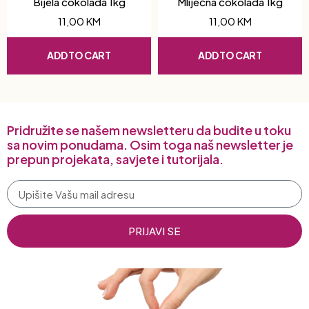
Bijela čokolada 1kg
Mliječna čokolada 1kg
11,00
KM
11,00
KM
ADD TO CART
ADD TO CART
Pridružite se našem newsletteru da budite u toku
sa novim ponudama. Osim toga naš newsletter je
prepun projekata, savjete i tutorijala.
PRIJAVI SE