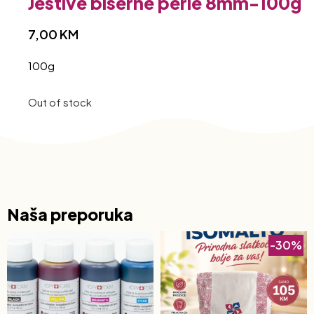
Jestive biserne perle 8mm-100g
7,00
KM
100g
Out of stock
Naša preporuka
-30%