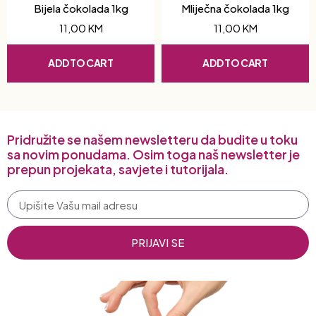
Bijela čokolada 1kg
Mliječna čokolada 1kg
11,00
KM
11,00
KM
ADD TO CART
ADD TO CART
Pridružite se našem newsletteru da budite u toku
sa novim ponudama. Osim toga naš newsletter je
prepun projekata, savjete i tutorijala.
PRIJAVI SE