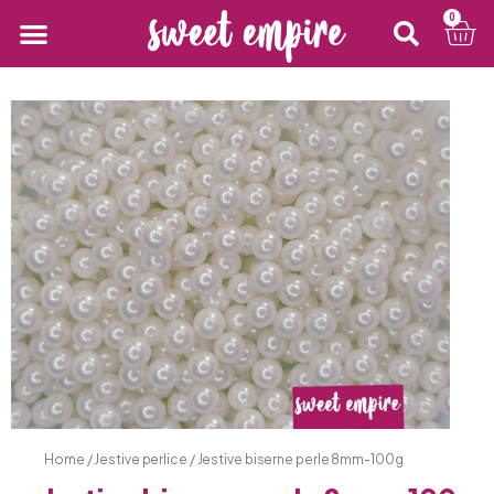
0
Home
/
Jestive perlice
/ Jestive biserne perle 8mm-100g