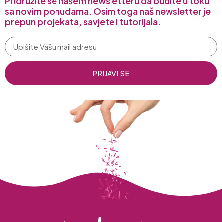
Pridružite se našem newsletteru da budite u toku
sa novim ponudama. Osim toga naš newsletter je
prepun projekata, savjete i tutorijala.
PRIJAVI SE