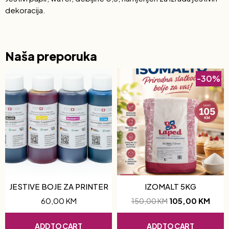
dekoracija.
Naša preporuka
-30%
JESTIVE BOJE ZA PRINTER
IZOMALT 5KG
60,00
KM
105,00
KM
150,00
KM
ADD TO CART
ADD TO CART