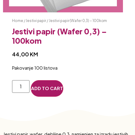
Home
/
Jestivi papir
/ Jestivi papir (Wafer 0,3) – 100kom
Jestivi papir (Wafer 0,3) –
100kom
44,00
KM
Pakovanje 100 listova
ADD TO CART
Jestivi papir, wafer, debljine 0,3, namjenjen za izradu jestivih