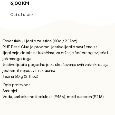
6,00
KM
Out of stock
Essentials – Ljepilo za latice (60g / 2.11oz)
PME Petal Glue je prozirno, jestivo ljepilo savršeno za
lijepljenje detalja na kolačima, za držanje šećernog cvijeća i
još mnogo toga.
Jestivo ljepilo pogodno je za ukrašavanje svih vaših kreacija
jestivim ili nejestivim ukrasima.
Težina 60 g (2,11 oz)
Opis proizvoda
Sastojci:
Voda, karboksmetilceluloza (E466), metil paraben (E218)