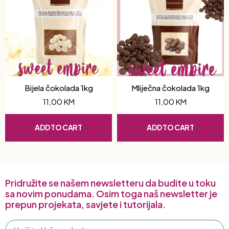
Bijela čokolada 1kg
Mliječna čokolada 1kg
11,00
KM
11,00
KM
ADD TO CART
ADD TO CART
Pridružite se našem newsletteru da budite u toku
sa novim ponudama. Osim toga naš newsletter je
prepun projekata, savjete i tutorijala.