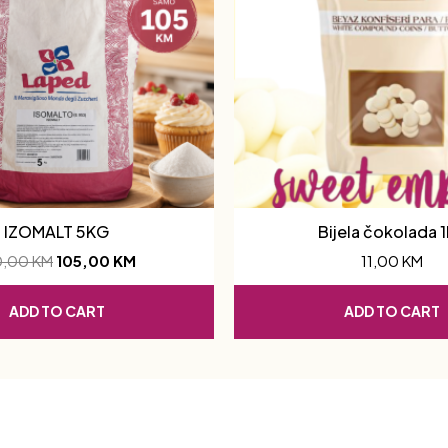
IZOMALT 5KG
Bijela čokolada 
0,00
KM
105,00
KM
11,00
KM
ADD TO CART
ADD TO CART