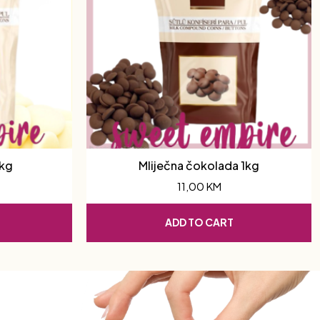
1kg
Mliječna čokolada 1kg
11,00
KM
ADD TO CART