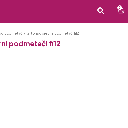
0
ski podmetači
/ Kartonski srebrni podmetači fi12
rni podmetači fi12