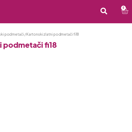
0
ski podmetači
/ Kartonski zlatni podmetači fi18
i podmetači fi18