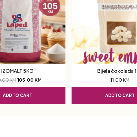
IZOMALT 5KG
Bijela čokolada 
0,00
KM
105,00
KM
11,00
KM
ADD TO CART
ADD TO CART