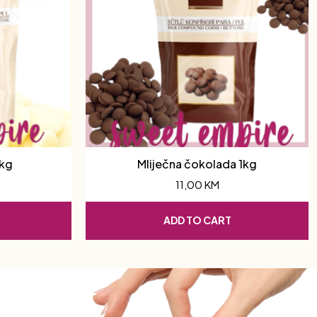
1kg
Mliječna čokolada 1kg
11,00
KM
ADD TO CART