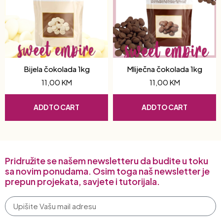
Bijela čokolada 1kg
Mliječna čokolada 1kg
11,00
KM
11,00
KM
ADD TO CART
ADD TO CART
Pridružite se našem newsletteru da budite u toku
sa novim ponudama. Osim toga naš newsletter je
prepun projekata, savjete i tutorijala.