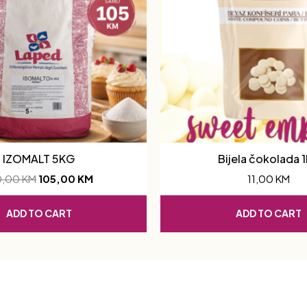
IZOMALT 5KG
Bijela čokolada 
0,00
KM
105,00
KM
11,00
KM
ADD TO CART
ADD TO CART