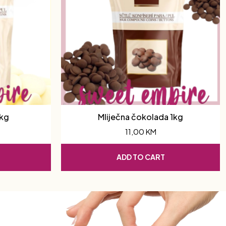
1kg
Mliječna čokolada 1kg
11,00
KM
ADD TO CART