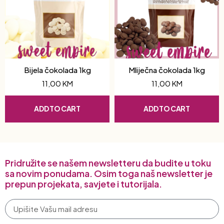
Bijela čokolada 1kg
Mliječna čokolada 1kg
11,00
KM
11,00
KM
ADD TO CART
ADD TO CART
Pridružite se našem newsletteru da budite u toku
sa novim ponudama. Osim toga naš newsletter je
prepun projekata, savjete i tutorijala.